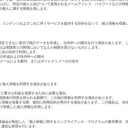
らびに、特定の個人と結びついて使用されるメールアドレス、パスワードなどの情
の個人に属する情報を指します。
」コンテンツおよびこれに伴うサービスを提供する目的を以って、個人情報を収集
を特定できない形式で統計データを作成し、社内外への開示を行う場合があります。
社は視聴者との関係においてなんら制限を受けないものとします。
に次の目的で利用します。
タの作成および社内外への開示
のメールによる案内、またはダイレクトメールの送付
く個人情報を利用する場合があります。
産など重大な利益を保護するために必要な場合。
視聴者の同意を得られる範囲で、この他の情報を利用する場合があります。
個人情報を収集する際、個別に利用目的を明示する場合があります。この場合は、当
内で収集した個人情報を利用します。
格協会が制定した「個人情報に関するコンプライアンス・プログラムの要求事項 JI
し、適切な管理を行います。