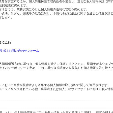
の教育を実施するほか、個人情報保護管理責任者を選任し、適切な個人情報保護に関
続的改善に努めます。
行う場合には、業務実態に応じた個人情報の適切な管理を努めます。
失、破壊、改ざん、漏洩等の危険に対し、予防ならびに是正に関する適切な措置を講
守します。
-0118）
ラボ！お問い合わせフォーム
人情報保護方針に基づき、個人情報を適切に保護するとともに、視聴者が本ウェブ
ライバシーポリシーを定め、これに基づき視聴者より収集した個人情報を取り扱う
イトにおいて当社が視聴者より収集する個人情報の取り扱いに関して適用されます。
ブページにリンクされている他（事業者または個人）のウェブサイトにおける個人情
報」とは、個人情報保護法に定める個人情報（生存する個人に関連し、特定の個人