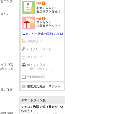
するコンプ
じます。
[→メンバー特典の詳細をみる]
お気に入り
行きたいイベント
マイページ
サイトを安
ポイント交換
ものとしま
（現在 0ポイント）
登録情報確認
最近見たお店・スポット
報等の保護
スマートフォン版
クチコミ数順で並び替えができ
ちゃう！
を識別可能