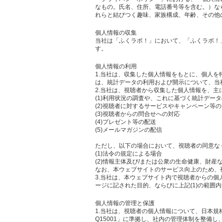
なもの。氏名、住所、電話番号等を含む。）な
れらと結びつく趣味、家族構成、年齢、その他
個人情報の収集
当社は「ふくラボ！」において、「ふくラボ！
す。
個人情報の利用
1.当社は、収集した個人情報をもとに、個人
は、統計データの利用および開示について、当
2.当社は、視聴者から収集した個人情報を、主
(1)利用状況の調査や、これに基づく統計デー
(2)視聴者に対するサービスやキャンペーン等
(3)視聴者からの問合せへの対応
(4)プレゼント等の配送
(5)メールマガジンの配信
ただし、以下の場合において、視聴者の同意な
(1)法令の規定による場合
(2)情報主体及び/または公衆の生命健康、財
なお、本ウェブサイトのサービス向上のため、
3.当社は、本ウェブサイト内で視聴者からの
ージに記された目的、ならびに上記(1)の範囲
個人情報の管理と保護
1.当社は、視聴者の個人情報について、日本規
Q15001」に準拠し、社内の管理体制を整備