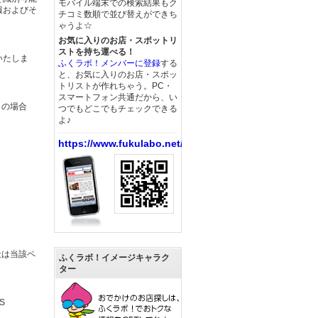
モバイル端末での検索結果もク
報およびそ
チコミ数順で並び替えができち
ゃうよ☆
お気に入りのお店・スポットリ
ストを持ち運べる！
いたしま
ふくラボ！メンバーに登録
する
と、お気に入りのお店・スポッ
トリストが作れちゃう。PC・
スマートフォン共通だから、い
この場合
つでもどこでもチェックできる
よ♪
https://www.fukulabo.net/
社は当該ペ
ふくラボ！イメージキャラク
ター
S