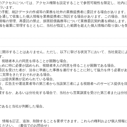
へのアクセスについては、アクセス権限を設定することで参照可能性を限定し、社内
行います。
送の手配、統計データの作成等の業務を社外の業務提携者に委託する場合があります
を通して収集した個人情報を業務提携者に預託する場合があります。この場合、当
情報の管理、再委託の禁止、損害賠償義務等について業務委託契約書を締結します
報を厳重に管理するとともに、当社が指定した範囲を超えた個人情報の取り扱いを
に開示することはありません。ただし、以下に挙げる状況下において、当社規定に
す。
り、視聴者本人の同意を得ることが困難な場合。
のために特に必要が認められ、視聴者本人の同意を得ることが困難である場合。
の委託を受けた者が、法令に準拠した事務を遂行することに対して協力を伴う必要が
に支障をきたすおそれがある場合。
または提供業務が定められている場合。
より、広告主や運送業者等の第三者から当該第三者による視聴者へのサービス提供を
合。
譲渡するか、あるいは分社化する場合で、当社から営業譲渡を受けた第三者または分
であると当社が判断した場合。
、情報を訂正、追加、削除することを要求できます。これらの権利および個人情報
ください。 （書信でのお問合せ）