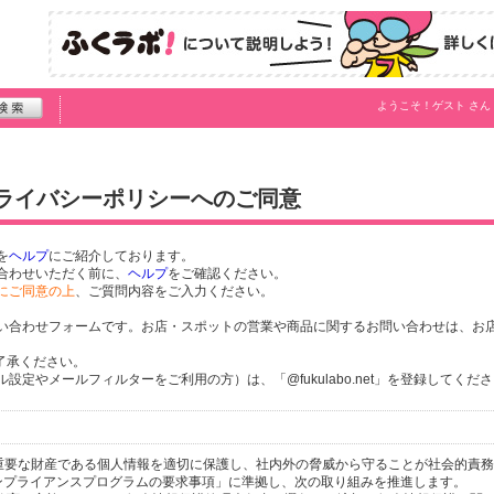
ようこそ！
ゲスト
さん
プライバシーポリシーへのご同意
を
ヘルプ
にご紹介しております。
合わせいただく前に、
ヘルプ
をご確認ください。
にご同意の上
、ご質問内容をご入力ください。
い合わせフォームです。お店・スポットの営業や商品に関するお問い合わせは、お
了承ください。
定やメールフィルターをご利用の方）は、「@fukulabo.net」を登録してくだ
個人の重要な財産である個人情報を適切に保護し、社内外の脅威から守ることが社会的責
するコンプライアンスプログラムの要求事項」に準拠し、次の取り組みを推進します。