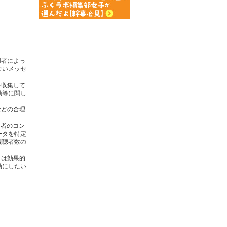
用者によっ
ないメッセ
を収集して
動等に関し
)などの合理
用者のコン
ータを特定
視聴者数の
タは効果的
効にしたい