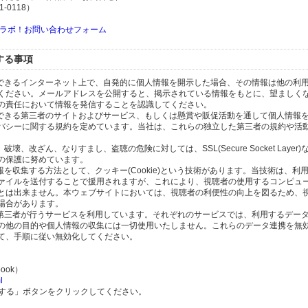
-0118）
ラボ！お問い合わせフォーム
する事項
スできるインターネット上で、自発的に個人情報を開示した場合、その情報は他の利
ください。メールアドレスを公開すると、掲示されている情報をもとに、望ましく
の責任において情報を発信することを認識してください。
のできる第三者のサイトおよびサービス、もしくは懸賞や販促活動を通して個人情報
バシーに関する規約を定めています。当社は、これらの独立した第三者の規約や活
、改ざん、なりすまし、盗聴の危険に対しては、SSL(Secure Socket Layer
の保護に努めています。
を収集する方法として、クッキー(Cookie)という技術があります。当技術は、利
ァイルを送付することで援用されますが、これにより、視聴者の使用するコンピュ
とは出来ません。本ウェブサイトにおいては、視聴者の利便性の向上を図るため、
場合があります。
の第三者が行うサービスを利用しています。それぞれのサービスでは、利用するデー
の他の目的や個人情報の収集には一切使用いたしません。これらのデータ連携を無
て、手順に従い無効化してください。
ook）
l
除する」ボタンをクリックしてください。