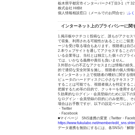
栃木県宇都宮市インターパーク4丁目3-1（〒321
株式会社 HitBit
個人情報相談窓口（メールでのお問合せ）:
ふく
インターネット上のプライバシーに関
1.掲示板やクチコミ投稿など、誰もがアクセ
て収集、利用される可能性があることにご留意
ージを受け取る場合もあります。視聴者は自己
2.本ウェブサイトを通してアクセスすること
いる企業等は、当社とは独立した個々のプライ
ては、いかなる義務や責任も負いません。
3.外部からの不正なアクセスまたは情報の紛失、破壊
的で適切な安全対策を施し、視聴者の個人情報
4.インターネット上で視聴者の嗜好に関する情報
ピュータのハードディスクに小さなテキストフ
することは可能でも、視聴者個人を特定するこ
把握するため等の目的で、クッキーを使用する
5.効果的なログイン・会員登録のために以下
なログイン・会員登録の目的にのみ使用し、そ
場合はお手数ですが、以下の設定ページにおい
・Twitter
・Facebook
■マイページ SNS連携の変更（Twitter・Faceb
https://www.fukulabo.net/member/edit_sns.shtm
データ連携を無効にするには、各SNSの「解