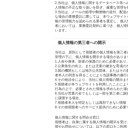
2.当社は、個人情報に関するデータベース等
人情報の不正な取り扱いを防ぎ、厳重な管理を
3.当社は、メールの処理や郵便物の送付、配
な場合の業務委託に際しては、本ウェブサイト
報の管理能力を認められる業者を選定し、個人
者においては、業務委託契約に基づき、個人情
います。
個人情報の第三者への開示
当社は、原則として視聴者の個人情報を第三者
管理の下に、個人情報を開示する場合がありま
1.人命や身体、財産の保護のために必要があ
2.公衆衛生の向上、または児童の健全な育成
3.国の機関もしくは地方公共団体、またはそ
者本人の同意を得ることにより当該事務の遂行
4.その他法令により、当社に個人情報の開示
5.視聴者が本ウェブサイトを利用したことに
行為の上で、必要とされた情報を求められた場
6.当社が営業の全てもしくは一部を第三者に
に譲渡する場合。
7.視聴者本人を特定もしくは識別できない情報
8.その他視聴者へのサービス提供のために必要
個人情報に関する問合せ窓口
視聴者は、自身に属する個人情報の開示を受け
情やお問合せについては、以下の窓口をご利用