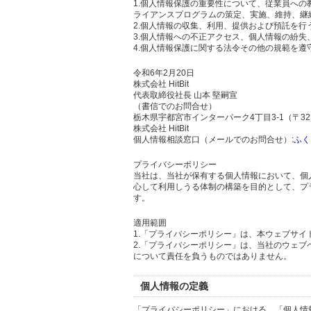
1.個人情報保護の重要性について、従業員へ
ライアンスプログラムの策定、実施、維持、継
2.個人情報の収集、利用、提供および預託を
3.個人情報への不正アクセス、個人情報の紛
4.個人情報保護に関する法令その他の規範を遵
令和6年2月20日
株式会社 HitBit
代表取締役社長 山本 堅嗣宣
（書信でのお問合せ）
栃木県宇都宮市インターパーク4丁目3-1（〒321
株式会社 HitBit
個人情報相談窓口（メールでのお問合せ）:
ふく
プライバシーポリシー
当社は、当社が保有する個人情報において、個
心して利用しうる体制の構築を目的として、プ
す。
適用範囲
1.「プライバシーポリシー」は、本ウェブサ
2.「プライバシーポリシー」は、当社のウェ
について責任を負うものではありません。
個人情報の定義
「プライバシーポリシー」における、「個人情