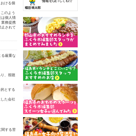
における個
。このよう
社は個人情
。業務提携
禁止されて
よる厳重な
あり、視聴
目的とする
社した会社
に関する苦