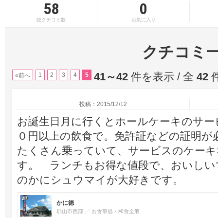
58
0
総クチコミ数
お気に入り
クチコミ
41～42
件を表示 / 全
42
1
2
3
4
5
«前へ
投稿：2015/12/12
お誕生日月に行くとホールケーキのサー
０円以上の飲食で。免許証などの証明が
たくさん乗っていて、サービスのケーキ
す。 ランチもお得な値段で、おいしい
のかにシュウマイが大好きです。
かに徳
郡山市西部
お食事処・和食全般