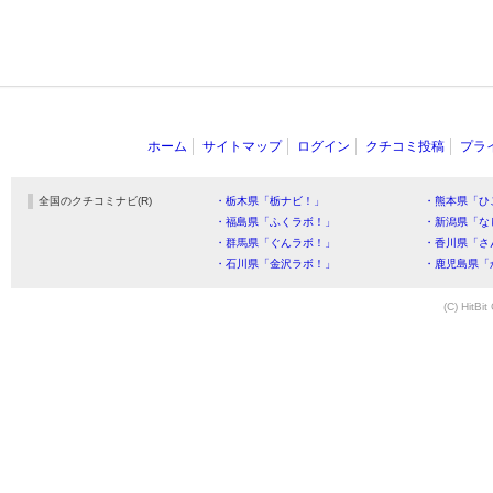
ホーム
サイトマップ
ログイン
クチコミ投稿
プラ
全国のクチコミナビ(R)
・栃木県「栃ナビ！」
・熊本県「ひ
・福島県「ふくラボ！」
・新潟県「な
・群馬県「ぐんラボ！」
・香川県「さ
・石川県「金沢ラボ！」
・鹿児島県「
(C) HitBit