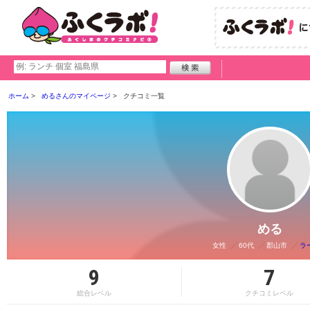
ホーム
めるさんのマイページ
クチコミ一覧
める
女性
60代
郡山市
ラ
9
7
総合レベル
クチコミレベル