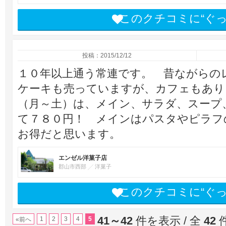
このクチコミに“ぐ
投稿：2015/12/12
１０年以上通う常連です。 昔ながらの
ケーキも売っていますが、カフェもあり
（月～土）は、メイン、サラダ、スープ
て７８０円！ メインはパスタやピラフ
お得だと思います。
エンゼル洋菓子店
郡山市西部
洋菓子
このクチコミに“ぐ
41～42
件を表示 / 全
42
1
2
3
4
5
«前へ