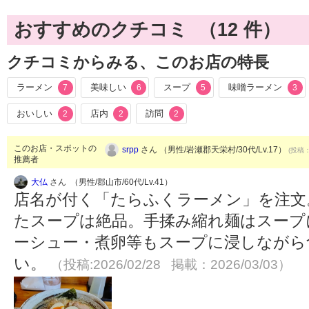
おすすめのクチコミ （
12
件）
クチコミからみる、このお店の特長
ラーメン
美味しい
スープ
味噌ラーメン
7
6
5
3
おいしい
店内
訪問
2
2
2
このお店・スポットの
srpp
さん （男性/岩瀬郡天栄村/30代/Lv.17）
(投稿：
推薦者
大仏
さん （男性/郡山市/60代/Lv.41）
店名が付く「たらふくラーメン」を注文
たスープは絶品。手揉み縮れ麺はスープ
ーシュー・煮卵等もスープに浸しながら
い。
（投稿:2026/02/28 掲載：2026/03/03）