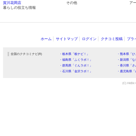
賀川花岡店
その他
ア
暮らしの役立ち情報
ホーム
サイトマップ
ログイン
クチコミ投稿
プラ
全国のクチコミナビ(R)
・栃木県「栃ナビ！」
・熊本県「ひ
・福島県「ふくラボ！」
・新潟県「な
・群馬県「ぐんラボ！」
・香川県「さ
・石川県「金沢ラボ！」
・鹿児島県「
(C) HitBit