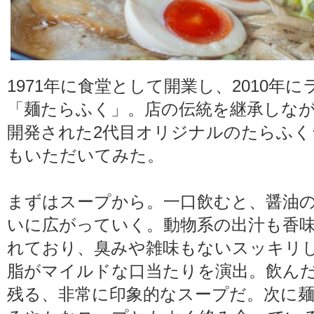
1971年に食堂として開業し、2010年
「麺たらふく」。店の伝統を継承しな
開発された2代目オリジナルのたらふく
もいただいてみた。
まずはスープから。一口飲むと、醤油
いに広がっていく。動物系の出汁も香
れており、臭みや雑味もないスッキリ
脂がマイルドな口当たりを演出。飲ん
残る、非常に印象的なスープだ。次に