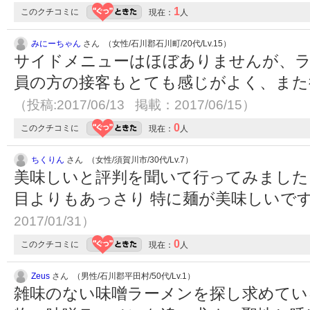
1
このクチコミに
現在：
人
みにーちゃん
さん （女性/石川郡石川町/20代/Lv.15）
サイドメニューはほぼありませんが、
員の方の接客もとても感じがよく、また行
（投稿:2017/06/13 掲載：2017/06/15）
0
このクチコミに
現在：
人
ちくりん
さん （女性/須賀川市/30代/Lv.7）
美味しいと評判を聞いて行ってみました
目よりもあっさり 特に麺が美味しいで
2017/01/31）
0
このクチコミに
現在：
人
Zeus
さん （男性/石川郡平田村/50代/Lv.1）
雑味のない味噌ラーメンを探し求めてい