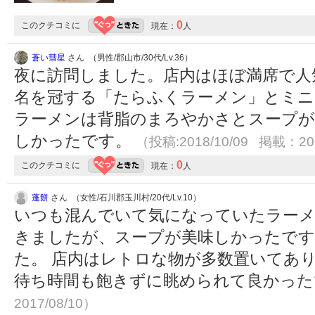
0
このクチコミに
現在：
人
蒼い彗星
さん （男性/郡山市/30代/Lv.36）
夜に訪問しました。店内はほぼ満席で人
名を冠する「たらふくラーメン」とミニ
ラーメンは背脂のまろやかさとスープ
しかったです。
（投稿:2018/10/09 掲載：201
0
このクチコミに
現在：
人
蓬餅
さん （女性/石川郡玉川村/20代/Lv.10）
いつも混んでいて気になっていたラーメ
きましたが、スープが美味しかったです
た。 店内はレトロな物が多数置いてあ
待ち時間も飽きずに眺められて良かっ
2017/08/10）