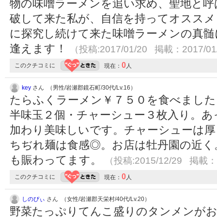
物の味噌ラーメンを追い求め、聖地と呼
破して来た私が、自信を持ってオススメ
に探究し続けて来た味噌ラーメンの真髄
逢えます！
（投稿:2017/01/20 掲載：2017/01
0
このクチコミに
現在：
人
key
さん （男性/岩瀬郡鏡石町/30代/Lv.16）
たらふくラーメン￥７５０を食べました
半味玉２個・チャーシュー３枚入り。あ
加わり美味しいです。チャーシューは厚
ちぢれ麺は食感◎。お店は牡丹園の近く
も賑わってます。
（投稿:2015/12/29 掲載：2
0
このクチコミに
現在：
人
しのぴぃ
さん （女性/岩瀬郡天栄村/40代/Lv.20）
野菜たっぷりてんこ盛りのタンメンがお