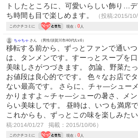
トしたところに、可愛いらしい飾り…デ
ち時間も目で楽しめます。
（投稿:2015/10
0
このクチコミに
現在：
人
ちゃちゃ
さん （男性/須賀川市/40代/Lv.6）
移転する前から、ずっとファンで通いつ
は、タンメンです。すーっとスープを口
美味しさがつづきます。 勿論、野菜たっ
お値段は良心的でです。 色々なお店で
ない最高です。 さらに、チャ―シュー
かりますよ～チャ―シューの暑さ、メン
らい美味しです。 昼時は、いつも満席
これからも、ずっとこの味を楽しみた
稿:2014/01/27 掲載：2015/10/06）
0
このクチコミに
現在：
人