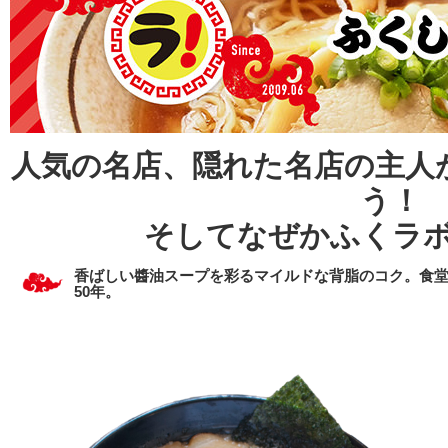
人気の名店、隠れた名店の主人
う！
そしてなぜかふくラ
香ばしい醬油スープを彩るマイルドな背脂のコク。食堂
50年。