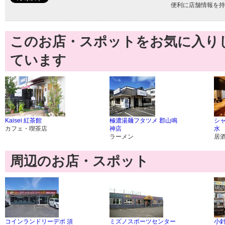
便利に店舗情報を持
このお店・スポットをお気に入り
ています
Kaisei 紅茶館
極濃湯麺フタツメ 郡山鳴
シ
カフェ・喫茶店
神店
水
ラーメン
居
周辺のお店・スポット
コインランドリーデポ 須
ミズノスポーツセンター
小