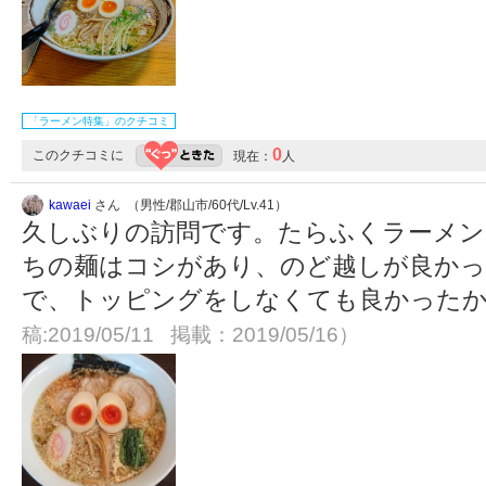
「ラーメン特集」のクチコミ
0
このクチコミに
現在：
人
kawaei
さん （男性/郡山市/60代/Lv.41）
久しぶりの訪問です。たらふくラーメン
ちの麺はコシがあり、のど越しが良かっ
で、トッピングをしなくても良かった
稿:2019/05/11 掲載：2019/05/16）