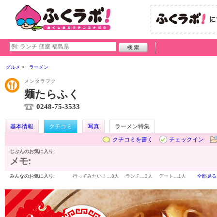
グルメ
ラーメン
メンタラフク
麺たらふく
0248-75-3533
基本情報
クチコミ
写真
ラーメン特集
クチコミを書く
チェックイン
じぶんのお気に入り:
メモ:
みんなのお気に入り:
行ってみたい！…
8人
ランチ…
3人
デート…
1人
全部見る