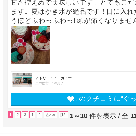
甘さ控えめで美味しいです。とてもこだ
ます。夏はかき氷が絶品です！口に入れ
うほどふわっふわっ! 頭が痛くなりません
アトリエ・ド・ガトー
二本松市
洋菓子
このクチコミに“ぐ
1～10
件を表示 / 全
1
1
2
3
4
5
[12]
次へ»