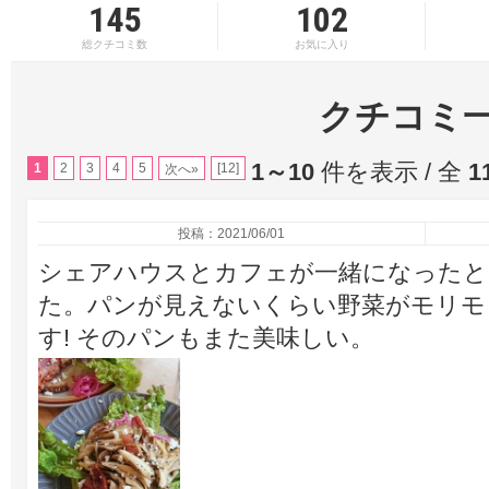
145
102
総クチコミ数
お気に入り
クチコミ
1～10
件を表示 / 全
1
1
2
3
4
5
[12]
次へ»
投稿：2021/06/01
シェアハウスとカフェが一緒になったと
た。パンが見えないくらい野菜がモリモ
す! そのパンもまた美味しい。