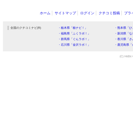
ホーム
サイトマップ
ログイン
クチコミ投稿
プラ
全国のクチコミナビ(R)
・栃木県「栃ナビ！」
・熊本県「ひ
・福島県「ふくラボ！」
・新潟県「な
・群馬県「ぐんラボ！」
・香川県「さ
・石川県「金沢ラボ！」
・鹿児島県「
(C) HitBit