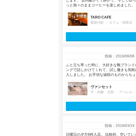
します。 店内暖かくて静かで、そしてゆ
っと熱々のままコーヒーを楽しめました。
TARO CAFE
猪苗代町
カフェ・喫茶店
投稿：2018/06/08
ふと立ち寄った時に、大好きな靴ブランド
ングで話しかけてくれて、試し履きも気軽
入しました。 お手頃な値段のものからち
ヴァンセット
平・内郷・北部
アパレル・
投稿：2018/03/19
日曜日の夕方6時入店。 比較的、空いてい