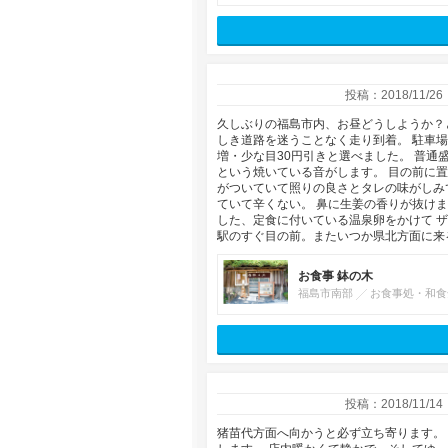
投稿：2018/11/26
久しぶりの福島市内、お昼どうしようか？
しき道路を迷うことなく走り到着。 駐車場は
増・少な目30円引きと選べました。 普通
という焼いている音がします。 目の前に
がついていて照りの良さとタレの味がしみ
ていて辛くない。 鼻に生姜の香りが抜け
した、定食に付いている温泉卵をかけて 
駅のすぐ目の前。またいつか県北方面に来
お食事 鉢の木
福島市南部
お食事処・和食
投稿：2018/11/14
猪苗代方面へ向かうと必ず立ち寄ります。