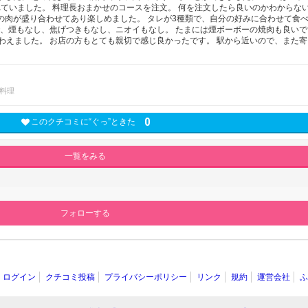
れていました。 料理長おまかせのコースを注文。 何を注文したら良いのかわからな
の肉が盛り合わせてあり楽しめました。 タレが3種類で、自分の好みに合わせて食
で、煙もなし、焦げつきもなし、ニオイもなし。 たまには煙ボーボーの焼肉も良いで
わえました。 お店の方もとても親切で感じ良かったです。 駅から近いので、また寄
料理
0
このクチコミに“ぐっ”ときた
一覧をみる
フォローする
ログイン
クチコミ投稿
プライバシーポリシー
リンク
規約
運営会社
ふ