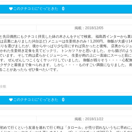
0
このクチコミに“ぐっ”ときた
掲載：2018/12/05
と先日偶然にもクチコミ拝見した鉢の木さんをナビで検索。 福島西インターから裏
店裏にありました(4台ほど) メニューは生姜焼きのみ！1,200円。 御飯が大盛り14
盛りを選びましたが、後からやっぱり少な目にすれば良かったと後悔。 店奥からジ
置かれた生姜焼き定食を見てビックリ。 トンカツ？かと思いました。 から揚げのよ
ています。 そして肉は柔らかくジューシー。 生姜が肉の上に一直線にスーっと筋に
ます。 ぜんぜんしつこくなくサッパリしていました。 御飯が残りそう・・・・心配
ザクザクと最後まで食べられます。 しかし・・・・ものすごい満腹になりました。 
ることがあったら ぜひ食べたいです。
全般
0
このクチコミに“ぐっ”ときた
掲載：2018/11/22
 初めて行くという友達を連れて行く時は「タロール」が売り切れないうちに早めに