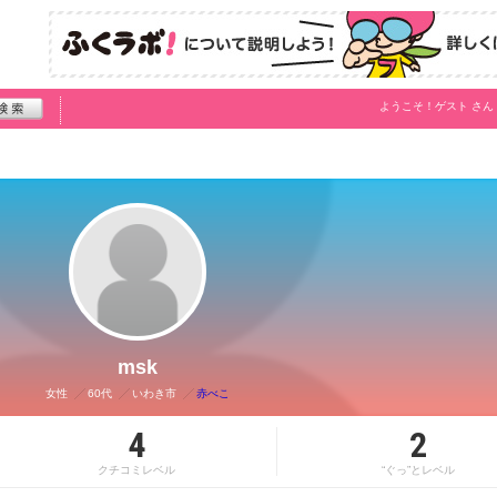
ようこそ！
ゲスト
さん
msk
女性
60代
いわき市
赤べこ
4
2
クチコミレベル
“ぐっ”とレベル