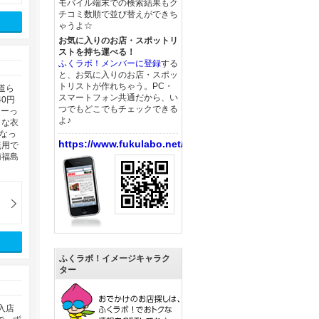
モバイル端末での検索結果もク
チコミ数順で並び替えができち
ゃうよ☆
お気に入りのお店・スポットリ
ストを持ち運べる！
ふくラボ！メンバーに登録
する
と、お気に入りのお店・スポッ
トリストが作れちゃう。PC・
道ら
スマートフォン共通だから、い
0円
つでもどこでもチェックできる
ューっ
よ♪
うな衣
なっ
https://www.fukulabo.net/
無用で
南福島
ふくラボ！イメージキャラク
ター
入店