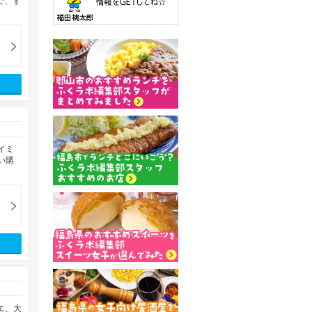
で、ず
イミ
い購
エ、大