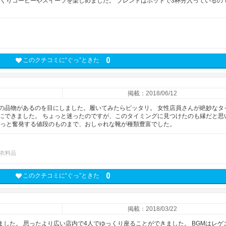
っくりコーヒーやスイーツを楽しめました。 ブレンドはポットで3杯分入っているの
0
このクチコミに“ぐっ”ときた
掲載：2018/06/12
の品物があるのを目にしました。履いてみたらピッタリ。 女性店員さんが絶妙なタ
にできました。 ちょっと迷ったのですが、このタイミングに見つけたのも縁だと思
ょっと奮発する値段のものまで、おしゃれな靴が種類豊富でした。
衣料品
0
このクチコミに“ぐっ”ときた
掲載：2018/03/22
ました。 思ったより広い店内で4人でゆっくり座ることができました。 BGMはレゲ