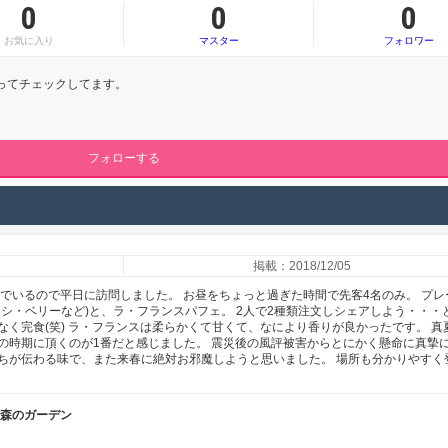
0
0
0
お気に入り
マスター
フォロワー
!ってチェックしてます。
フォローする
掲載：2018/12/05
でいるので平日に訪問しました。 お昼をちょっと過ぎた時間で先客4名のみ。 プレ
シ・ベリーなど)と、ラ・フランスパフェ。 2人で2種類注文しシェアしよう・・・
く完食(笑) ラ・フランスは柔らかくて甘くて、なにより香りが良かったです。 真
の時期に頂くのが1番だと感じました。 震災後の風評被害からとにかく懸命に真摯
ちが伝わる味で、また来春に絶対お邪魔しようと思いました。 場所も分かりやすく
 森のガーデン