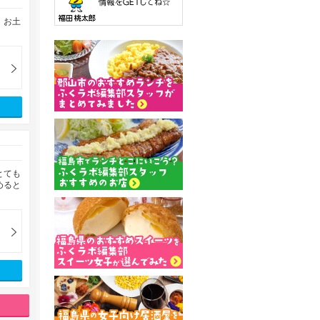
、お土
とても
めると