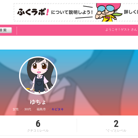
ようこそ！
ゲスト
さん
ゆちょ
女性
30代
福島市
キビタキ
6
2
クチコミレベル
“ぐっ”とレベル