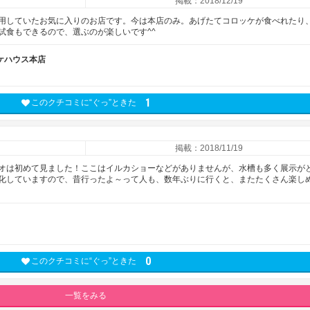
掲載：2018/12/19
用していたお気に入りのお店です。今は本店のみ。あげたてコロッケが食べれたり
試食もできるので、選ぶのが楽しいです^^
ケハウス本店
1
このクチコミに“ぐっ”ときた
掲載：2018/11/19
オは初めて見ました！ここはイルカショーなどがありませんが、水槽も多く展示が
化していますので、昔行ったよ～って人も、数年ぶりに行くと、またたくさん楽し
0
このクチコミに“ぐっ”ときた
一覧をみる