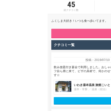
45
総クチコミ数
ふくしま大好き！いつも食べ歩いてます。
クチコミ一覧
投稿：2019/07/10
飲み放題付き宴会で利用しました。おしゃ
フ自ら席に来て、ピザの具材で、何かのせ
す☆
いわき湯本温泉 旅館こいと
湯本・常磐
温泉（宿泊）