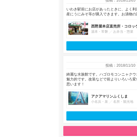
投稿：2018/11/05
いわき駅前にお店があったときに、よく利
産にうにみそ等が購入できます。お漬物の
西野屋本店直売所・コロッ
湯本・常磐
お弁当・惣菜
投稿：2018/11/10
綺麗な水族館です。ハゴロモコンニャクウ
魅力的です。改装などで前よりいろいろ変
思います！
アクアマリンふくしま
小名浜・泉
名所・観光地