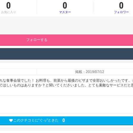
0
0
0
お気に入り
マスター
フォロワー
フォローする
掲載：2019/07/12
れな食事会場でした！ お料理も、前菜から最後のピザまで全部おいしかったです。
てほしいものはありますか？と聞いてくださいました。とても素敵なサービスだと
0
このクチコミに“ぐっ”ときた