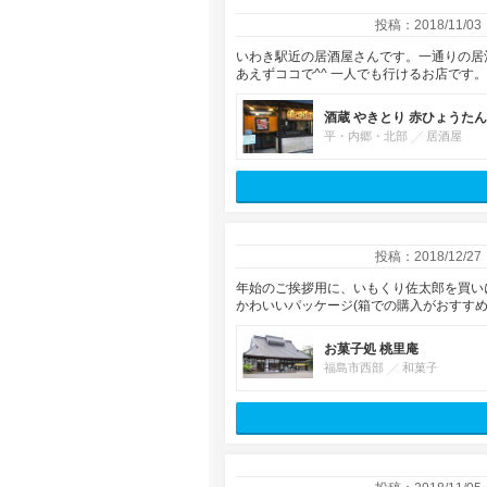
投稿：2018/11/03
いわき駅近の居酒屋さんです。一通りの居
あえずココで^^ 一人でも行けるお店です。
酒蔵 やきとり 赤ひょうたん
平・内郷・北部
居酒屋
投稿：2018/12/27
年始のご挨拶用に、いもくり佐太郎を買い
かわいいパッケージ(箱での購入がおすす
お菓子処 桃里庵
福島市西部
和菓子