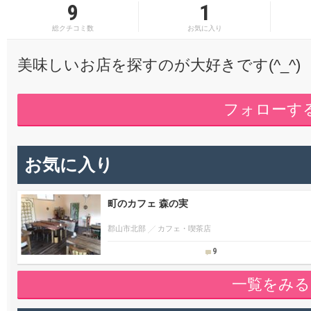
9
1
総クチコミ数
お気に入り
美味しいお店を探すのが大好きです(^_^)
フォローす
お気に入り
町のカフェ 森の実
郡山市北部
カフェ・喫茶店
9
一覧をみる