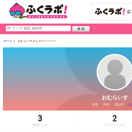
ホーム
おむらいすさんのマイページ
おむらいす
女性
30代
郡山市
だ
3
2
総合レベル
クチコミレベル