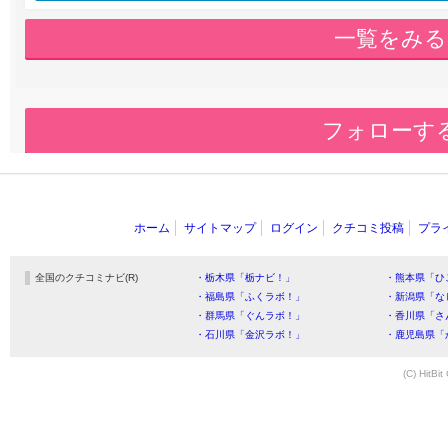
一覧をみる
フォローす
ホーム
サイトマップ
ログイン
クチコミ投稿
プラ
全国のクチコミナビ(R)
・栃木県「栃ナビ！」
・熊本県「ひ
・福島県「ふくラボ！」
・新潟県「な
・群馬県「ぐんラボ！」
・香川県「さ
・石川県「金沢ラボ！」
・鹿児島県「
(C) HitBit