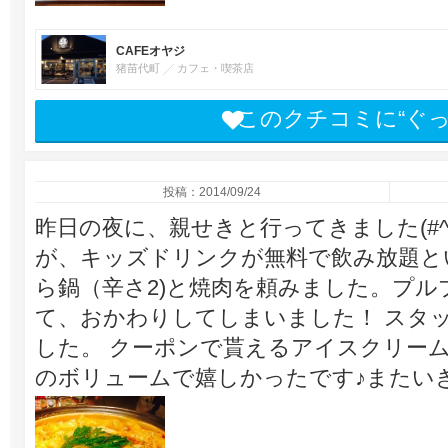
CAFEオヤジ
猪苗代町
カフェ・喫茶店
このクチコミに“ぐ
投稿：2014/09/24
昨日の夜に、親せきと行ってきました(#^.
が、キッズドリンクが無料で飲み放題と
ら鍋（辛さ2)と焼肉を頼みました。プ
て、おかわりしてしまいました！ スタ
した。 クーポンで貰えるアイスクリー
のボリュームで嬉しかったです♪またい