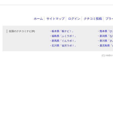
ホーム
サイトマップ
ログイン
クチコミ投稿
プラ
全国のクチコミナビ(R)
・栃木県「栃ナビ！」
・熊本県「ひ
・福島県「ふくラボ！」
・新潟県「な
・群馬県「ぐんラボ！」
・香川県「さ
・石川県「金沢ラボ！」
・鹿児島県「
(C) HitBit