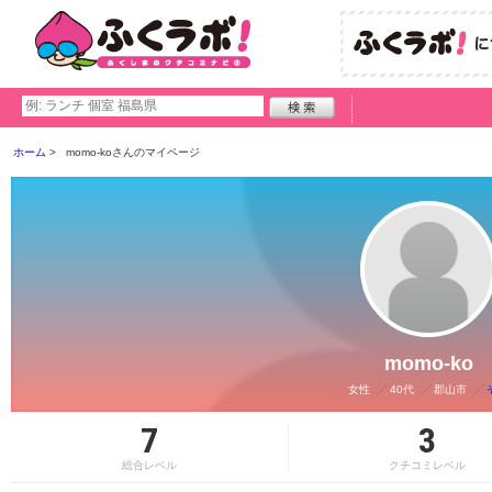
ホーム
momo-koさんのマイページ
momo-ko
女性
40代
郡山市
7
3
総合レベル
クチコミレベル