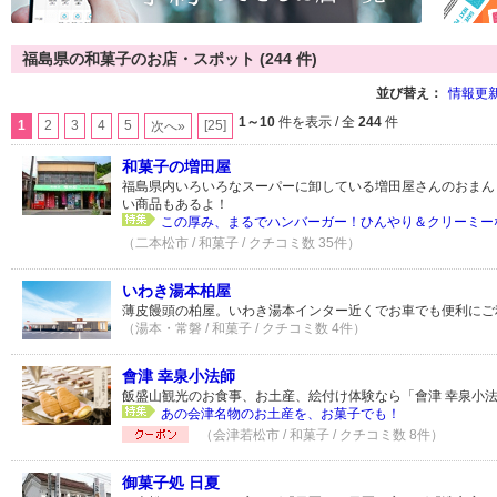
福島県の和菓子のお店・スポット (244 件)
並び替え：
情報更
1～10
件を表示 / 全
244
件
1
2
3
4
5
[25]
次へ»
和菓子の増田屋
福島県内いろいろなスーパーに卸している増田屋さんのおまん
い商品もあるよ！
この厚み、まるでハンバーガー！ひんやり＆クリーミー
（二本松市 / 和菓子 / クチコミ数 35件）
いわき湯本柏屋
薄皮饅頭の柏屋。いわき湯本インター近くでお車でも便利にご
（湯本・常磐 / 和菓子 / クチコミ数 4件）
會津 幸泉小法師
飯盛山観光のお食事、お土産、絵付け体験なら「會津 幸泉小法
あの会津名物のお土産を、お菓子でも！
（会津若松市 / 和菓子 / クチコミ数 8件）
御菓子処 日夏