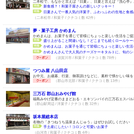
二本松で、もなかと言えば『日夏』、日夏と言えば『洗心亭』
新食感？！和菓子屋さんの新しいクッキー！
日夏さんで一番人気の洋菓子、ふわっふわの生地と食感が
（二本松市 / 和菓子 / クチコミ数 42件）
夢・菓子工房 かめまん
かめまんは、お菓子を通じて皆様にちょっと楽しい生活をご提
盛り上がること間違いなし！どこまでも続くロールケー
かめまんは、お菓子を通じて皆様にちょっと楽しい生活を
かめまんさんで大人気のチーズケーキタルトに、旬のシャ
（須賀川市 / 和菓子 / クチコミ数 78件）
つつみ屋 八山田店
お中元、お歳暮、行楽、御茶請けなどに、素朴で懐かしい味を
（郡山市北部 / 和菓子 / クチコミ数 13件）
三万石 郡山おみやげ館
福島みやげ定番のままどおる・エキソンパイの三万石エスパル郡
（郡山駅周辺 / 洋菓子 / クチコミ数 32件）
坂本屋総本店
名物の「きつねうち温泉まんじゅう」はぜひお試しください
手土産にしたい！コロンと可愛いお菓子
（白河市 / 和菓子 / クチコミ数 4件）