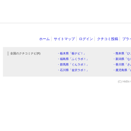
ホーム
サイトマップ
ログイン
クチコミ投稿
プラ
全国のクチコミナビ(R)
・栃木県「栃ナビ！」
・熊本県「ひ
・福島県「ふくラボ！」
・新潟県「な
・群馬県「ぐんラボ！」
・香川県「さ
・石川県「金沢ラボ！」
・鹿児島県「
(C) HitBit