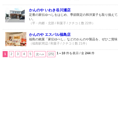
かんのや いわき谷川瀬店
定番の家伝ゆべしをはじめ、季節限定の和洋菓子も取り揃えて
い。
（平・内郷・北部 / 和菓子 / クチコミ数 22件）
かんのや エスパル福島店
福島の銘菓「家伝ゆべし」などのかんのや製品を、ぜひご賞味
（福島駅周辺 / 和菓子 / クチコミ数 21件）
1～10
件を表示 / 全
244
件
1
2
3
4
5
[25]
次へ»