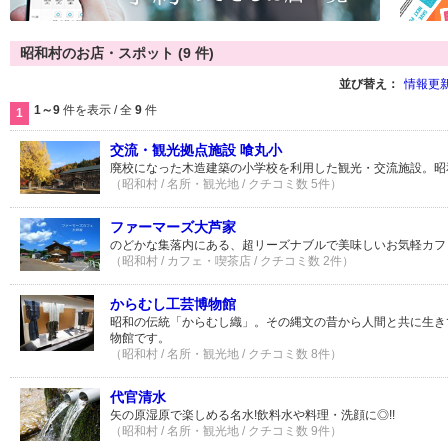
昭和村のお店・スポット (9 件)
並び替え：
情報更
1～9
件を表示 / 全
9
件
1
交流・観光拠点施設 喰丸小
廃校になった木造建築の小学校を利用した観光・交流施設。昭
（昭和村 / 名所・観光地 / クチコミ数 5件）
ファーマーズ大芦家
のどかな集落内にある、超リーズナブルで美味しいお気軽カフ
（昭和村 / カフェ・喫茶店 / クチコミ数 2件）
からむし工芸博物館
昭和の伝統「からむし織」。その縄文の昔から人間と共に生き
物館です。
（昭和村 / 名所・観光地 / クチコミ数 8件）
代官清水
矢の原湿原で楽しめる名水!飲料水や料理・洗顔に◎!!
（昭和村 / 名所・観光地 / クチコミ数 9件）