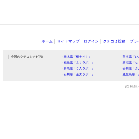
ホーム
サイトマップ
ログイン
クチコミ投稿
プラ
全国のクチコミナビ(R)
・栃木県「栃ナビ！」
・熊本県「ひ
・福島県「ふくラボ！」
・新潟県「な
・群馬県「ぐんラボ！」
・香川県「さ
・石川県「金沢ラボ！」
・鹿児島県「
(C) HitBit