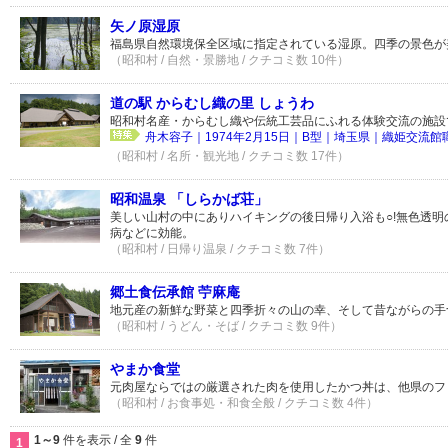
矢ノ原湿原
福島県自然環境保全区域に指定されている湿原。四季の景色が
（昭和村 / 自然・景勝地 / クチコミ数 10件）
道の駅 からむし織の里 しょうわ
昭和村名産・からむし織や伝統工芸品にふれる体験交流の施設
舟木容子｜1974年2月15日｜B型｜埼玉県｜織姫交流館
（昭和村 / 名所・観光地 / クチコミ数 17件）
昭和温泉 「しらかば荘」
美しい山村の中にありハイキングの後日帰り入浴も○!無色透
病などに効能。
（昭和村 / 日帰り温泉 / クチコミ数 7件）
郷土食伝承館 苧麻庵
地元産の新鮮な野菜と四季折々の山の幸、そして昔ながらの手
（昭和村 / うどん・そば / クチコミ数 9件）
やまか食堂
元肉屋ならではの厳選された肉を使用したかつ丼は、他県のファ
（昭和村 / お食事処・和食全般 / クチコミ数 4件）
1～9
件を表示 / 全
9
件
1