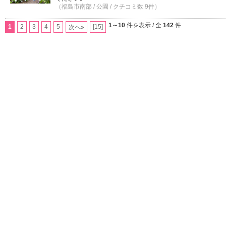
（福島市南部 / 公園 / クチコミ数 9件）
1～10
件を表示 / 全
142
件
1
2
3
4
5
[15]
次へ»