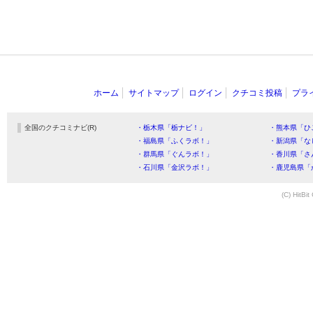
ホーム
サイトマップ
ログイン
クチコミ投稿
プラ
全国のクチコミナビ(R)
・栃木県「栃ナビ！」
・熊本県「ひ
・福島県「ふくラボ！」
・新潟県「な
・群馬県「ぐんラボ！」
・香川県「さ
・石川県「金沢ラボ！」
・鹿児島県「
(C) HitBit