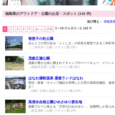
福島県のアウトドア・公園のお店・スポット (142 件)
並び替え：
情報更
1～10
件を表示 / 全
142
件
1
2
3
4
5
[15]
次へ»
智恵子の杜公園
ほんとうの空がある「ふくしま」の自然を散策できる二本松市
（二本松市 / 公園 / クチコミ数 2件）
茂庭広瀬公園
茂庭の豊かな緑に囲まれてキャンプやバーベキュー、イベント
（福島市北部 / 公園 / クチコミ数 3件）
はなわ湯岐温泉 湯遊ランドはなわ
宿泊・飲食・キャンプ施設を併用した公営の温泉浴施設。遠赤
少！
（塙町 / 日帰り温泉 / クチコミ数 21件）
高清水自然公園ひめさゆり群生地
南郷ブルーに映える「天空のひめさゆり」。短期間しか見られ
（南会津町 / 公園 / クチコミ数 2件）