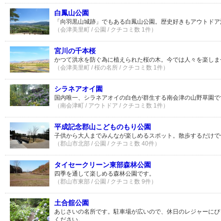
白鳳山公園
「向羽黒山城跡」でもある白鳳山公園。歴史好きもアウトドア
（会津美里町 / 公園 / クチコミ数 1件）
宮川の千本桜
かつて洪水を防ぐ為に植えられた桜の木。今では人々を楽しま
（会津美里町 / 桜の名所 / クチコミ数 1件）
シラネアオイ園
国内唯一、シラネアオイの白色が群生する南会津の山野草園で
（南会津町 / アウトドア / クチコミ数 1件）
平成記念郡山こどものもり公園
子供から大人までみんなが楽しめるスポット。散歩するだけで
（郡山市北部 / 公園 / クチコミ数 40件）
タイセークリーン東部森林公園
四季を通して楽しめる森林公園です。
（郡山市東部 / 公園 / クチコミ数 9件）
土合舘公園
あじさいの名所です。駐車場が広いので、休日のレジャーにぴ
ください。