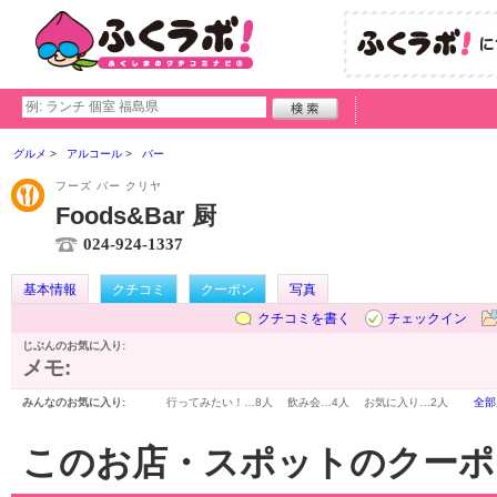
グルメ
アルコール
バー
フーズ バー クリヤ
Foods&Bar 厨
024-924-1337
基本情報
クチコミ
クーポン
写真
クチコミを書く
チェックイン
じぶんのお気に入り:
メモ:
みんなのお気に入り:
行ってみたい！…
8人
飲み会…
4人
お気に入り…
2人
全部
このお店・スポットのクーポ