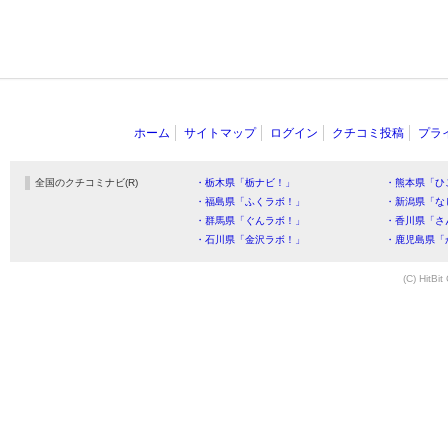
ホーム
サイトマップ
ログイン
クチコミ投稿
プラ
全国のクチコミナビ(R)
・栃木県「栃ナビ！」
・熊本県「ひ
・福島県「ふくラボ！」
・新潟県「な
・群馬県「ぐんラボ！」
・香川県「さ
・石川県「金沢ラボ！」
・鹿児島県「
(C) HitBit