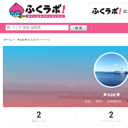
ホーム
★sae★さんのマイページ
★sae★
女性
50代
会津若松市
2
2
総合レベル
クチコミレベル