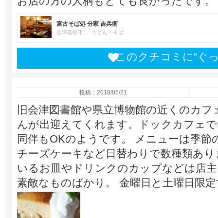
お店の方の人柄もとても良かったです。
宮古そば処 分家 吉兵衛
会津若松市
うどん・そば
このクチコミに“ぐ
投稿：2018/05/21
旧会津図書館や県立博物館の近くのカフ
んが出迎えてくれます。ドックカフェで
同伴もOKのようです。 メニューは季
チーズケーキなど日替わりで数種類あり
いるお皿やドリンクのカップなどは店主
素敵なものばかり。 金曜日と土曜日限