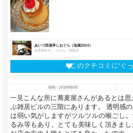
あいづ浪漫亭しおぐら（塩蔵2924）
会津若松市
カフェ・喫茶店
このクチコミに“ぐ
投稿：2018/09/28
一見こんな所に蕎麦屋さんがあるとは思
ぶ雑居ビルの三階にあります。 透明感
は弱い気がしますがツルツルの喉ごし。
るみ等もあり、とても美味しく頂きまし