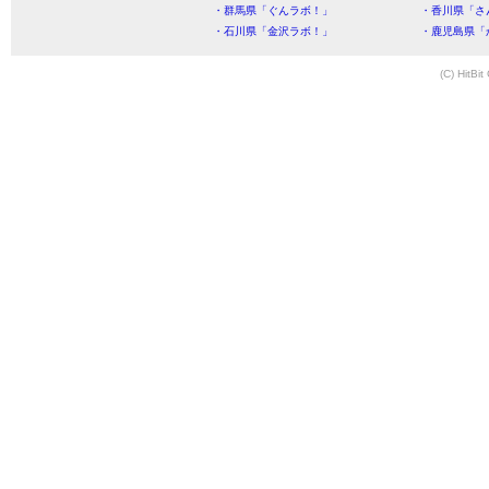
・群馬県「ぐんラボ！」
・香川県「さ
・石川県「金沢ラボ！」
・鹿児島県「
(C) HitBit