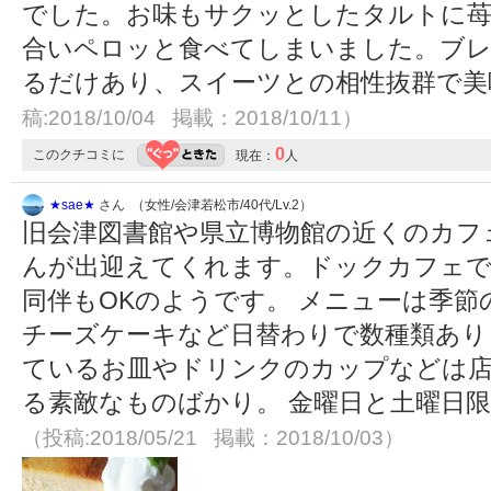
でした。お味もサクッとしたタルトに苺
合いペロッと食べてしまいました。ブ
るだけあり、スイーツとの相性抜群で
稿:2018/10/04 掲載：2018/10/11）
0
このクチコミに
現在：
人
★sae★
さん （女性/会津若松市/40代/Lv.2）
旧会津図書館や県立博物館の近くのカフ
んが出迎えてくれます。ドックカフェ
同伴もOKのようです。 メニューは季
チーズケーキなど日替わりで数種類あり
ているお皿やドリンクのカップなどは
る素敵なものばかり。 金曜日と土曜日
（投稿:2018/05/21 掲載：2018/10/03）