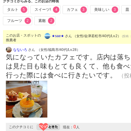
クチコミからみる、このお店の特長
タルト
スイーツ!
カフェ
美味しい
皿
5
4
3
3
フルーツ
素敵
2
2
このお店・スポットの
★sae★
さん （女性/会津若松市/40代/Lv.2）
(投稿：
推薦者
なないろ
さん （女性/福島市/40代/Lv.28）
気になっていたカフェです。店内は落ち
は見た目も味もとても良くて、他も食べ
行った際には食べに行きたいです。
（投稿
0
このクチコミに
現在：
人