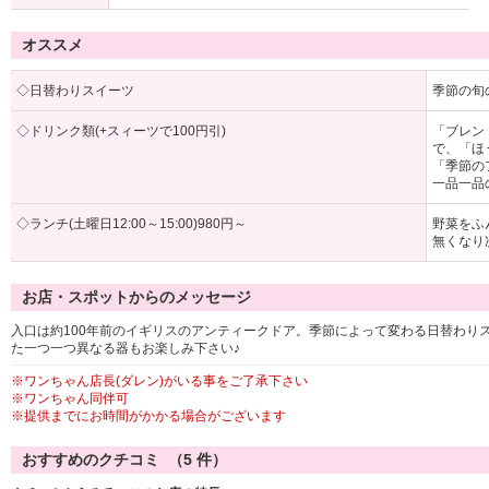
オススメ
◇日替わりスイーツ
季節の旬
◇ドリンク類(+スィーツで100円引)
「ブレン
で、「ほ
「季節の
一品一品
◇ランチ(土曜日12:00～15:00)980円～
野菜をふ
無くなり
お店・スポットからのメッセージ
入口は約100年前のイギリスのアンティークドア。季節によって変わる日替わり
た一つ一つ異なる器もお楽しみ下さい♪
※ワンちゃん店長(ダレン)がいる事をご了承下さい
※ワンちゃん同伴可
※提供までにお時間がかかる場合がございます
おすすめのクチコミ （
5
件）