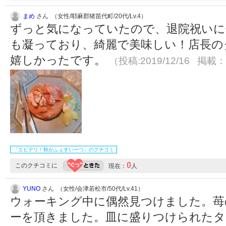
まめ
さん （女性/耶麻郡猪苗代町/20代/Lv.4）
ずっと気になっていたので、退院祝いに
も凝っており、綺麗で美味しい！店長の
嬉しかったです。
（投稿:2019/12/16 掲載：2
「エビデリ！秋かふぇすいーつ」のクチコミ
0
このクチコミに
現在：
人
YUNO
さん （女性/会津若松市/50代/Lv.41）
ウォーキング中に偶然見つけました。苺
ーを頂きました。皿に盛りつけられたタ