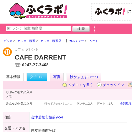
グルメ
カフェ・喫茶
カフェ・喫茶店
カルチャー
ペット
カフェ ダレント
CAFE DARRENT
0242-27-3468
基本情報
クチコミ
写真
秋かふぇすいーつ
クチコミを書く
チェックイン
じぶんのお気に入り:
メモ:
みんなのお気に入り:
行ってみたい！…
4人
ランチ…
2人
デート…
1人
全部見る
住所
会津若松市城前9-54
交通・アクセ
県立博物館そば