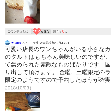
0
このクチコミに
現在：
人
★sae★
さん （女性/会津若松市/40代/Lv.2）
可愛い店長のワンちゃんがいる小さなカ
のタルトはもちろん美味しいのですが、
て集められた素敵なものばかりです。国
り出して頂けます。 金曜、土曜限定の
限定のようですので予約したほうが確
2018/10/03）