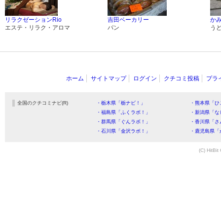
リラクゼーションRio
吉田ベーカリー
か
エステ・リラク・アロマ
パン
う
ホーム
サイトマップ
ログイン
クチコミ投稿
プラ
全国のクチコミナビ(R)
・栃木県「栃ナビ！」
・熊本県「ひ
・福島県「ふくラボ！」
・新潟県「な
・群馬県「ぐんラボ！」
・香川県「さ
・石川県「金沢ラボ！」
・鹿児島県「
(C) HitBit