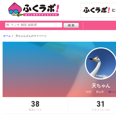
ホーム
天ちゃんさんのマイページ
天ちゃん
50代
郡山市
赤べ
38
31
総合レベル
クチコミレベル