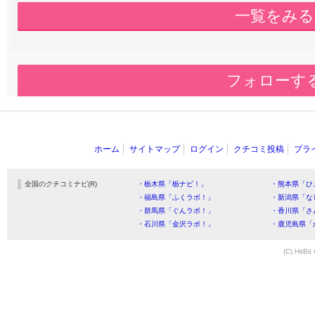
一覧をみる
フォローす
ホーム
サイトマップ
ログイン
クチコミ投稿
プラ
全国のクチコミナビ(R)
・栃木県「栃ナビ！」
・熊本県「ひ
・福島県「ふくラボ！」
・新潟県「な
・群馬県「ぐんラボ！」
・香川県「さ
・石川県「金沢ラボ！」
・鹿児島県「
(C) HitBit