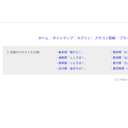
ホーム
サイトマップ
ログイン
クチコミ投稿
プラ
全国のクチコミナビ(R)
・栃木県「栃ナビ！」
・熊本県「ひ
・福島県「ふくラボ！」
・新潟県「な
・群馬県「ぐんラボ！」
・香川県「さ
・石川県「金沢ラボ！」
・鹿児島県「
(C) HitBit