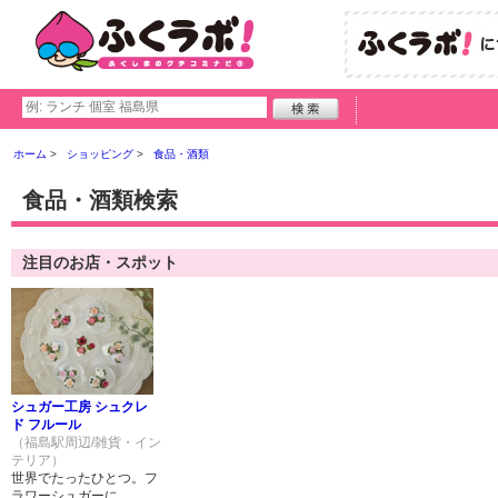
ホーム
ショッピング
食品・酒類
食品・酒類検索
注目のお店・スポット
シュガー工房 シュクレ
ド フルール
（福島駅周辺/雑貨・イン
テリア）
世界でたったひとつ。フ
ラワーシュガーに...