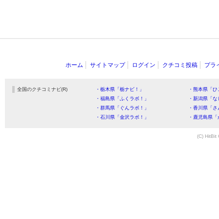
ホーム
サイトマップ
ログイン
クチコミ投稿
プラ
全国のクチコミナビ(R)
・栃木県「栃ナビ！」
・熊本県「ひ
・福島県「ふくラボ！」
・新潟県「な
・群馬県「ぐんラボ！」
・香川県「さ
・石川県「金沢ラボ！」
・鹿児島県「
(C) HitBit