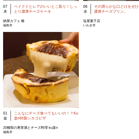
07
ベイクドとレアのいいとこ取り！しっ
06
その滑らかな口どけをぜひ
木
とり濃厚チーズケーキ
水
濃厚チーズプリン。
納屋カフェ 椿
塩屋菓子店
福島市
いわき市
01
こんなにチーズ食べてもいいの！？Ku
金
楽ri特製シカゴピザ
20種類の果実酒とチーズ料理 ku楽ri
福島市