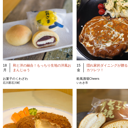
18
和と洋の融合！もっちり生地の洋風お
15
隠れ家的ダイニングが贈る
月
まんじゅう
金
カツレツ！
お菓子のくわざわ
欧風酒場Cheers
石川郡石川町
いわき市