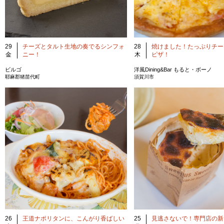
28
焼けました！たっぷりチー
29
チーズとタルト生地の奏でるシンフォ
木
ピザ！
金
ニー！
洋風Dining&Bar もると・ボーノ
ビルゴ
須賀川市
耶麻郡猪苗代町
25
見逃さないで！専門店の新
26
王道ナポリタンに、こんがり香ばしい