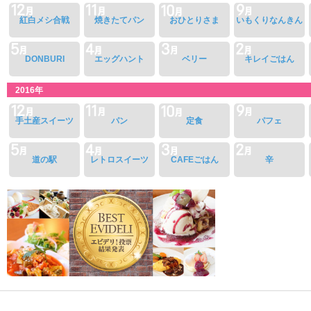
紅白メシ合戦
焼きたてパン
おひとりさま
いもくりなんきん
DONBURI
エッグハント
ベリー
キレイごはん
2016年
手土産スイーツ
パン
定食
パフェ
道の駅
レトロスイーツ
CAFEごはん
辛