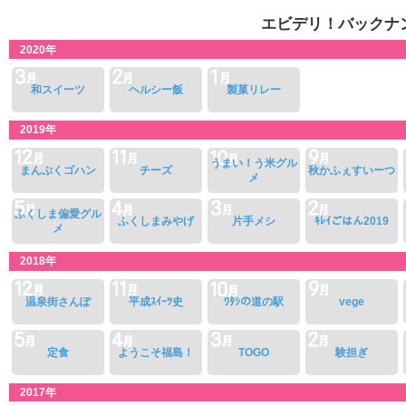
エビデリ！バックナ
2020年
和スイーツ
ヘルシー飯
製菓リレー
2019年
うまい！う米グル
まんぷくゴハン
チーズ
秋かふぇすいーつ
メ
ふくしま偏愛グル
ふくしまみやげ
片手メシ
ｷﾚｲごはん2019
メ
2018年
温泉街さんぽ
平成ｽｲｰﾂ史
ﾜﾀｼの道の駅
vege
定食
ようこそ福島！
TOGO
験担ぎ
2017年