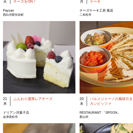
月
ケーキ
火
チーズをON！
チーズケーキ工房 風花
Paysan
二本松市
西白河郡矢吹町
21
ふんわり濃厚レアチーズ
20
パルメジャーノの風味引き
木
水
カンピッツァ
ドリアン洋菓子店
RESTAURANT 「SPOON」
会津若松市
郡山市