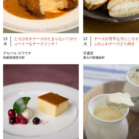
13
とろけ出すチーズがたまらない♡ボリ
12
チーズが苦手な方にこそオ
水
ューミーなチーズメンチ！
火
ふわふわチーズどら焼き
デセール カワウチ
甘盛堂
耶麻郡猪苗代町
東白川郡棚倉町