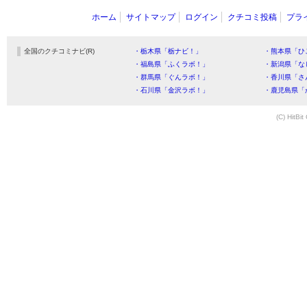
ホーム
サイトマップ
ログイン
クチコミ投稿
プラ
全国のクチコミナビ(R)
・栃木県「栃ナビ！」
・熊本県「ひ
・福島県「ふくラボ！」
・新潟県「な
・群馬県「ぐんラボ！」
・香川県「さ
・石川県「金沢ラボ！」
・鹿児島県「
(C) HitBit