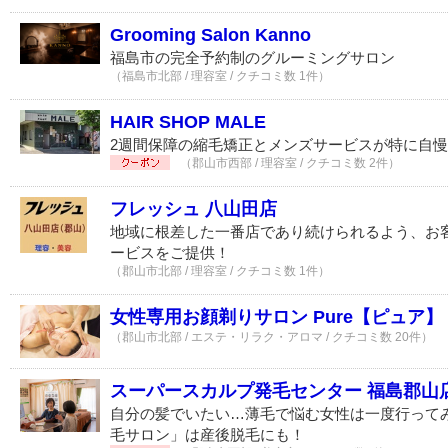
Grooming Salon Kanno
福島市の完全予約制のグルーミングサロン
（福島市北部 / 理容室 / クチコミ数 1件）
HAIR SHOP MALE
2週間保障の縮毛矯正とメンズサービスが特に自慢
（郡山市西部 / 理容室 / クチコミ数 2件）
フレッシュ 八山田店
地域に根差した一番店であり続けられるよう、お
ービスをご提供！
（郡山市北部 / 理容室 / クチコミ数 1件）
女性専用お顔剃りサロン Pure【ピュア】
（郡山市北部 / エステ・リラク・アロマ / クチコミ数 20件）
スーパースカルプ発毛センター 福島郡山
自分の髪でいたい…薄毛で悩む女性は一度行って
毛サロン」は産後脱毛にも！