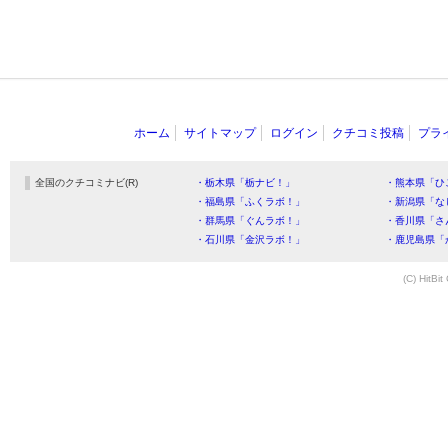
ホーム
サイトマップ
ログイン
クチコミ投稿
プラ
全国のクチコミナビ(R)
・栃木県「栃ナビ！」
・熊本県「ひ
・福島県「ふくラボ！」
・新潟県「な
・群馬県「ぐんラボ！」
・香川県「さ
・石川県「金沢ラボ！」
・鹿児島県「
(C) HitBit