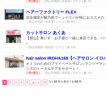
（郡山市西部 / 美容室 / クチコミ数 -件）
ヘアーファクトリー FLEX
完全個室が魅力的でヘッドスパが特におススメの
（郡山市北部 / 美容室 / クチコミ数 4件）
カットサロン あくあ
【郡山】車いす・お子様と一緒に来店できる、バ
♪
（郡山市西部 / 理容室 / クチコミ数 1件）
hair salon IROHA168【ヘアサロン イ
オトコのためのプライベートサロン♪マンツーマ
ンズのトータルケアをサポート！
（郡山市西部 / 理容室 / クチコミ数 -件）
1～10
件を表示 / 全
69
件
1
2
3
4
5
[7]
次へ»