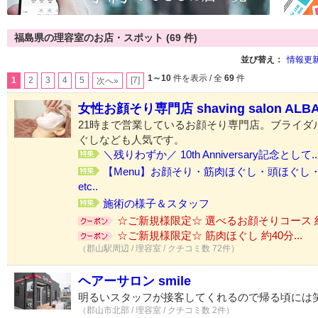
福島県の理容室のお店・スポット (69 件)
並び替え：
情報更
1～10
件を表示 / 全
69
件
1
2
3
4
5
[7]
次へ»
女性お顔そり専門店 shaving salon ALB
21時まで営業しているお顔そり専門店。ブライダ
ぐしなども人気です。
＼残りわずか／ 10th Anniversary記念として..
【Menu】お顔そり・筋肉ほぐし・頭ほぐし
etc..
施術の様子＆スタッフ
☆ご新規様限定☆ 選べるお顔そりコース 約9
☆ご新規様限定☆ 筋肉ほぐし 約40分...
（郡山駅周辺 / 理容室 / クチコミ数 72件）
ヘアーサロン smile
明るいスタッフが接客してくれるので帰る頃には
（郡山市北部 / 理容室 / クチコミ数 2件）