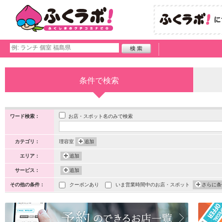
条件で検索
お店・スポット名のみで検索
ワード検索：
カテゴリ：
理容室
追加
エリア：
追加
サービス：
追加
その他の条件：
クーポンあり
いま営業時間中のお店・スポット
さらに条