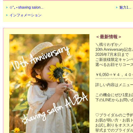
✩°｡⋆shaving salon...
魅力1...
インフォメーション
＜最新情報＞
＼残りわずか／

10th Anniversary記
2026年7月末日まで

ご新規様限定キャンペ
選べるお顔そりコース(約
￥6,050⇒￥４，４０
﹌﹌﹌﹌﹌﹌﹌﹌﹌﹌
詳しい内容はメニュー
この機会にぜひ1度お試
下のLINEからお問い
♡ブライダルのご予約
お肌が弱い方・お肌ト
お試し剃りをオススメ
挙式までのブライダル