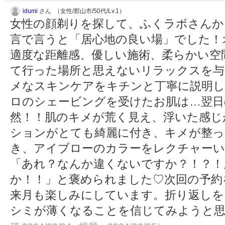
idumi
さん （女性/郡山市/50代/Lv.1）
女性の顔剃りを探して、ふくラボさんから
言で言うと「居心地の良い場」でした！
適度な距離感、優しい施術、柔らかい空
て行った場所と思えないリラックスを与
メなスキンケアをキチンと丁寧に説明し
ロのシェービングを受けたお肌は…翌日
然！！肌のキメが荒く見え、浮いた感じ
ションがとても綺麗に付き、キメが整っ
き、アイブローのカラーをレクチャーい
「あれ？なんか違くないですか？！？！
か！！」と褒められました♡次回の予約
来月も楽しみにしています。折り返しを
シミが薄くなることを信じてみようと思