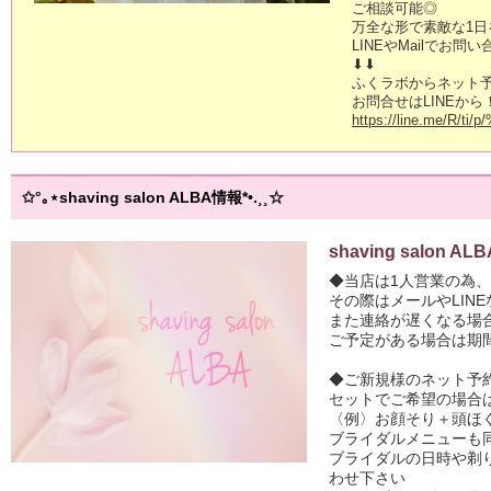
ご相談可能◎

万全な形で素敵な1日
LINEやMailでお問
⬇⬇

ふくラボからネット予
https://line.me/R/ti/
✩°｡⋆shaving salon ALBA情報*•.¸¸☆
shaving salo
◆当店は1人営業の為、
その際はメールやLIN
また連絡が遅くなる場合
ご予定がある場合は期
◆ご新規様のネット予
セットでご希望の場合は
〈例〉お顔そり＋頭ほぐ
ブライダルメニューも
ブライダルの日時や剃
わせ下さい
