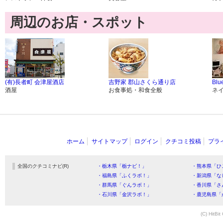
周辺のお店・スポット
(有)長者町 会津屋酒店
吉野家 郡山さくら通り店
Blu
酒屋
お食事処・和食全般
ネ
ホーム
サイトマップ
ログイン
クチコミ投稿
プラ
全国のクチコミナビ(R)
・栃木県「栃ナビ！」
・熊本県「ひ
・福島県「ふくラボ！」
・新潟県「な
・群馬県「ぐんラボ！」
・香川県「さ
・石川県「金沢ラボ！」
・鹿児島県「
(C) HitBit