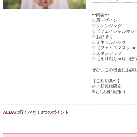
﹌﹌﹌﹌﹌﹌﹌﹌﹌﹌﹌
〜内容〜

♢眉デザイン

♢クレンジング

♢【フェイシャルマッサー
♢お顔そり

♢ミネラルパック

♢【フェイスマスク or
♢スキンアップ

♢【えり剃りor耳つぼ
ぜひ、この機会にお試し
【ご利用条件】

※ご新規様限定

※お1人様1回限り

ALBAに行くべき！3つのポイント