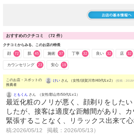
このお店の営業情報へ戻る
おすすめのクチコミ （
72
件）
クチコミからみる、このお店の特長
顔
肌
施術
丁寧
良い
店
72
45
37
32
32
32
カウンセリング
安心
23
19
このお店・スポットの
けい
さん （女性/須賀川市/40代/Lv.2）
(投稿：2018/
推薦者
ともくん
さん （女性/郡山市/50代/Lv.1）
最近化粧のノリが悪く、顔剃りをしたい
したが、接客は適度な距離間があり、カ
緊張することなく、リラックス出来て
稿:2026/05/12 掲載：2026/05/13）