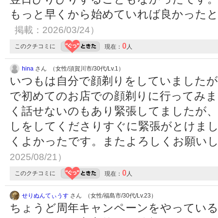
もっと早くから始めていれば良かった
掲載：2026/03/24）
0
このクチコミに
現在：
人
hina
さん （女性/須賀川市/30代/Lv.1）
いつもは自分で顔剃りをしていましたが
で初めてのお店での顔剃りに行ってみま
く話せないのもあり緊張してましたが、
しをしてくださりすぐに緊張がとけまし
くよかったです。またよろしくお願い
2025/08/21）
0
このクチコミに
現在：
人
せりぬんてぃうす
さん （女性/福島市/30代/Lv.23）
ちょうど周年キャンペーンをやってい