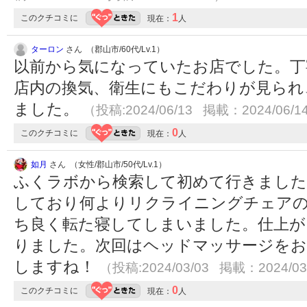
1
このクチコミに
現在：
人
ターロン
さん （郡山市/60代/Lv.1）
以前から気になっていたお店でした。丁
店内の換気、衛生にもこだわりが見られ
ました。
（投稿:2024/06/13 掲載：2024/06/1
0
このクチコミに
現在：
人
如月
さん （女性/郡山市/50代/Lv.1）
ふくラボから検索して初めて行きまし
しており何よりリクライニングチェアの
ち良く転た寝してしまいました。仕上が
りました。次回はヘッドマッサージをお
しますね！
（投稿:2024/03/03 掲載：2024/03
0
このクチコミに
現在：
人