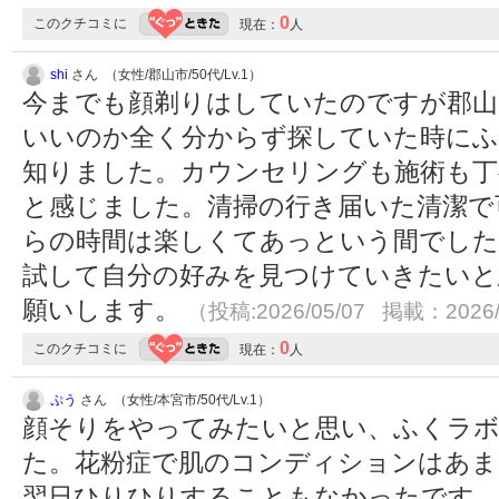
0
このクチコミに
現在：
人
shi
さん （女性/郡山市/50代/Lv.1）
今までも顔剃りはしていたのですが郡山
いいのか全く分からず探していた時に
知りました。カウンセリングも施術も丁
と感じました。清掃の行き届いた清潔で
らの時間は楽しくてあっという間でした
試して自分の好みを見つけていきたいと
願いします。
（投稿:2026/05/07 掲載：2026/
0
このクチコミに
現在：
人
ぷう
さん （女性/本宮市/50代/Lv.1）
顔そりをやってみたいと思い、ふくラボ
た。花粉症で肌のコンディションはあま
翌日ひりひりすることもなかったです。