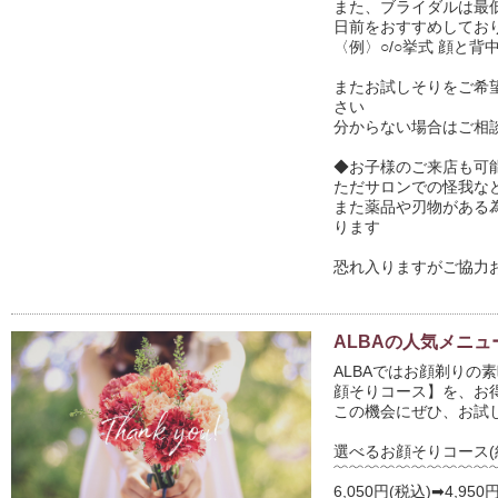
また、ブライダルは最低
日前をおすすめしており
〈例〉○/○挙式 顔と背
またお試しそりをご希
さい

分からない場合はご相談
◆お子様のご来店も可能
ただサロンでの怪我など
また薬品や刃物がある
ります

恐れ入りますがご協力お
ALBAの人気メニュ
ALBAではお顔剃りの
顔そりコース】を、お
この機会にぜひ、お試し
選べるお顔そりコース(約
﹌﹌﹌﹌﹌﹌﹌﹌﹌﹌﹌
6,050円(税込)➡4,950