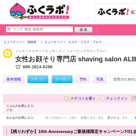
ビューティー
理容室
ビューティー
エステ・リラク・アロマ
ジョセイオカオソリセンモンテン シェービングサロンアルバ
女性お顔そり専門店 shaving salon AL
080-2824-8208
基本情報
クチコミ
クーポン
予約
写真
女性のための
クチコミを書く
チェックイン
じぶんのお気に入り:
メモ:
みんなのお気に入り:
行ってみたい！…
13人
お気に入り…
8人
癒される…
2人
【残りわずか】10th Anniversaryご新規様限定キャンペーン7/31