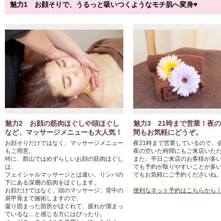
魅力1 お顔そりで、うるっと吸いつくようなモチ肌へ変身♥
魅力2 お顔の筋肉ほぐしや頭ほぐし
魅力3 21時まで営業！夜
など、マッサージメニューも大人気！
間もお気軽にどうぞ。
お顔そりだけではなく、マッサージメニュー
夜21時まで営業しているので、
もご用意。

夜の空いた時間にもご来店いただ
特に、郡山ではめずらしいお顔の筋肉ほぐし
また、平日ご来店のお客様が多
は、

でも予約が取りやすいことが多
フェイシャルマッサージとは違い、リンパの
でもお気軽にご予約くださいね。
下にある深層の筋肉をほぐします。

お顔だけではなく、頭のマッサージ、背中の
便利なネット予約はこちらから
肩甲骨まで施術しますので、

凝り固まった箇所がほぐれて、疲れが溜まっ
ているな…と感じる方にはぴったり。
