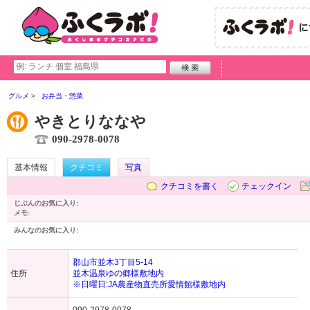
グルメ
お弁当・惣菜
やきとりななや
090-2978-0078
基本情報
クチコミ
写真
クチコミを書く
チェックイン
じぶんのお気に入り:
メモ:
みんなのお気に入り:
郡山市並木3丁目5-14
住所
並木温泉ゆの郷様敷地内
※日曜日:JA農産物直売所愛情館様敷地内