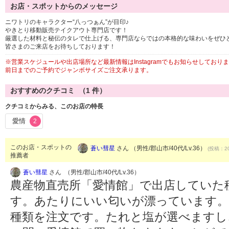
お店・スポットからのメッセージ
ニワトリのキャラクター“八っつぁん”が目印♪
やきとり移動販売テイクアウト専門店です！
厳選した材料と秘伝のタレで仕上げる、専門店ならではの本格的な味わいをぜひど
皆さまのご来店をお待ちしております！
※営業スケジュールや出店場所など最新情報はInstagramでもお知らせしており
前日までのご予約でジャンボサイズご注文承ります。
おすすめのクチコミ （
1
件）
クチコミからみる、このお店の特長
愛情
2
このお店・スポットの
蒼い彗星
さん （男性/郡山市/40代/Lv.36）
(投稿：20
推薦者
蒼い彗星
さん （男性/郡山市/40代/Lv.36）
農産物直売所「愛情館」で出店していた
す。あたりにいい匂いが漂っています。
種類を注文です。たれと塩が選べますし