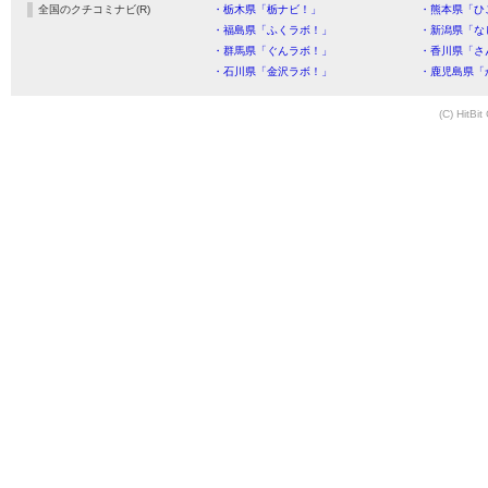
全国のクチコミナビ(R)
・栃木県「栃ナビ！」
・熊本県「ひ
・福島県「ふくラボ！」
・新潟県「な
・群馬県「ぐんラボ！」
・香川県「さ
・石川県「金沢ラボ！」
・鹿児島県「
(C) HitBit