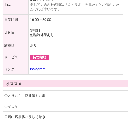
090-2978-0078
TEL
※お問い合わせの際は「ふくラボ！を見た」とお伝えいた
だければ幸いです。
営業時間
16:00～20:00
水曜日
店休日
他臨時休業あり
駐車場
あり
サービス
リンク
Instagram
オススメ
◇とりもも、伊達鶏もも串
◇かしら
◇麓山高原豚バラしそ巻き