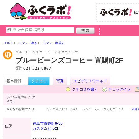
グルメ
カフェ・喫茶
カフェ・喫茶店
ブルービーンズコーヒー オキタマチョウ
ブルービーンズコーヒー 置賜町2F
024-522-8867
基本情報
クチコミ
写真
エビデリ！ワールド
クチコミを書く
チェックイン
じぶんのお気に入り:
メモ:
みんなのお気に入り:
行ってみたい！…
26人
ランチ…
2人
ひとりで…
1人
全部
福島市置賜町8-30
住所
カスタムビル2F