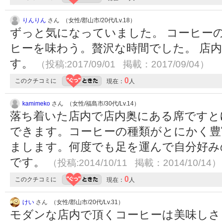
りんりん
さん （女性/郡山市/20代/Lv.18）
ずっと気になっていました。 コーヒー
ヒーを味わう。贅沢な時間でした。 店
す。
（投稿:2017/09/01 掲載：2017/09/04）
0
このクチコミに
現在：
人
kamimeko
さん （女性/福島市/30代/Lv.14）
落ち着いた店内で店内奥にある席ですと
できます。コーヒーの種類がとにかく豊
まします。何度でも足を運んで自分好み
です。
（投稿:2014/10/11 掲載：2014/10/14）
0
このクチコミに
現在：
人
けい
さん （女性/郡山市/20代/Lv.31）
モダンな店内で頂くコーヒーは美味しさ