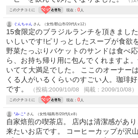
0
このクチコミに
現在：
人
ぐんちゃん
さん （女性/郡山市/20代/Lv.12）
15食限定のブラジルランチを頂きまし
いしいです!ピリっとしたスープが食欲
野菜たっぷりバケットのサンドは食べ応
ら、お持ち帰り用に包んでくれますよ。
いてて大満足でした。 ここのオーナー
くる人がいるくらいのすごい人。珈琲好
です。
（投稿:2009/10/08 掲載：2009/10/08）
0
このクチコミに
現在：
人
*み-こ*
さん （女性/福島市/20代/Lv.8）
自家焙煎の喫茶店。 店内は清潔感があ
来たいお店です。 コーヒーカップが沢