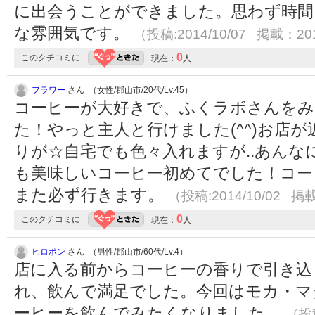
に出会うことができました。思わず時間
な雰囲気です。
（投稿:2014/10/07 掲載：201
0
このクチコミに
現在：
人
フラワー
さん （女性/郡山市/20代/Lv.45）
コーヒーが大好きで、ふくラボさんを
た！やっと主人と行けました(^^)お店
りが☆自宅でも色々入れますが..あん
も美味しいコーヒー初めてでした！コー
また必ず行きます。
（投稿:2014/10/02 掲載
0
このクチコミに
現在：
人
ヒロポン
さん （男性/郡山市/60代/Lv.4）
店に入る前からコーヒーの香りで引き込
れ、飲んで満足でした。今回はモカ・マ
ーヒーを飲んでみたくなりました。
（投稿