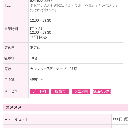
024-522-8867
TEL
※お問い合わせの際は「ふくラボ！を見た」とお伝えいた
だければ幸いです。
12:00～18:30
[ランチ]
営業時間
12:00～18:30
※平日のみ
店休日
不定休
駐車場
10台
席数
カウンター7席・テーブル16席
ご予算
400円 ～
サービス
オススメ
★ケーキセット
880円(税