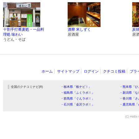
十割手打蕎麦処・一品料
酒寮 米しずく
炭焼
理処 味わい
居酒屋
居
うどん・そば
ホーム
サイトマップ
ログイン
クチコミ投稿
プラ
全国のクチコミナビ(R)
・栃木県「栃ナビ！」
・熊本県「ひ
・福島県「ふくラボ！」
・新潟県「な
・群馬県「ぐんラボ！」
・香川県「さ
・石川県「金沢ラボ！」
・鹿児島県「
(C) HitBit