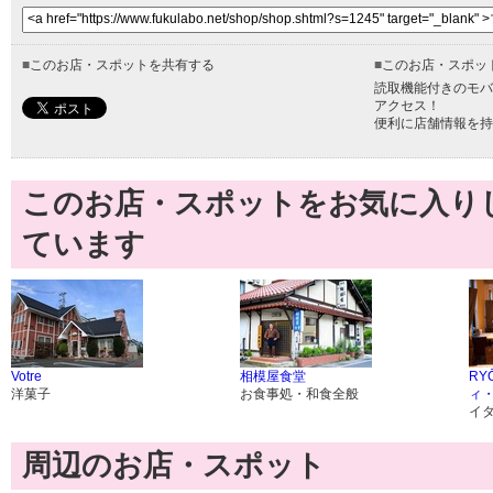
■
このお店・スポットを共有する
■
このお店・スポッ
読取機能付きのモバ
アクセス！
便利に店舗情報を持
このお店・スポットをお気に入り
ています
Votre
相模屋食堂
RY
洋菓子
お食事処・和食全般
ィ
イ
周辺のお店・スポット