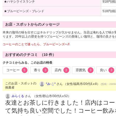
★ハヤシライスランチ
918円(税
★ブルービーンズ・ブレンド
518円(税
お店・スポットからのメッセージ
本来の珈琲の味を出すにはネルドリップが欠かせません。当店は淹れる人で味が
ります。20年以上の歴史を持つブルービーンズの美味しい珈琲と、珈琲の良さを
コーヒーのことで迷ったら、ブルービーンズへ!!
おすすめのクチコミ （
10
件）
クチコミからみる、このお店の特長
コーヒー
香り
店内
雰囲気
良い
5
3
3
3
3
このお店・スポットの
*み-こ*
さん （女性/福島市/20代/Lv.8）
(投稿：2009/
推薦者
みらくる
さん （女性/郡山市/30代/Lv.52）
友達とお茶しに行きました！店内はコー
て気持ち良い空間でした！コーヒー飲み