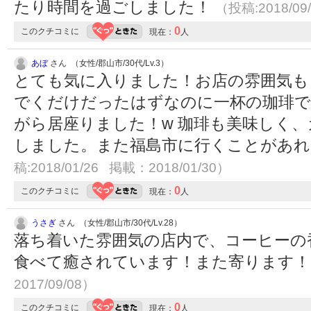
たり時間を過ごしました！
（投稿:2018/09
0
このクチコミに
現在：
人
あぼ
さん （女性/郡山市/30代/Lv.3）
とても気に入りました！お店の雰囲気も
でくだけだったはずなのに一杯の珈琲で
がら居座りました！w 珈琲も美味しく
しました。また福島市に行くことがあ
稿:2018/01/26 掲載：2018/01/30）
0
このクチコミに
現在：
人
うさぎ
さん （女性/郡山市/30代/Lv.28）
落ち着いた雰囲気の店内で、コーヒーの
食べて癒されています！また寄ります
2017/09/08）
0
このクチコミに
現在：
人