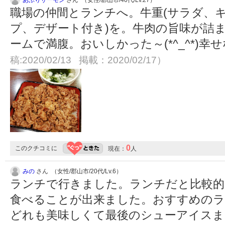
あぶりサーモン
さん （女性/郡山市/40代/Lv.27）
職場の仲間とランチへ。牛重(サラダ、キ
プ、デザート付き)を。牛肉の旨味が詰
ームで満腹。おいしかった～(*^_^*)幸
稿:2020/02/13 掲載：2020/02/17）
0
このクチコミに
現在：
人
みの
さん （女性/郡山市/20代/Lv.6）
ランチで行きました。ランチだと比較的
食べることが出来ました。おすすめの
どれも美味しくて最後のシューアイスま