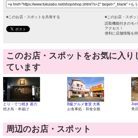
■
このお店・スポットを共有する
■
このお店・スポッ
読取機能付きのモバ
アクセス！
便利に店舗情報を持
このお店・スポットをお気に入り
ています
Ju
とり・てつ焼き 甚六
B級グルメ食堂 大将
食
焼き鳥・串揚げ
お食事処・和食全般
周辺のお店・スポット