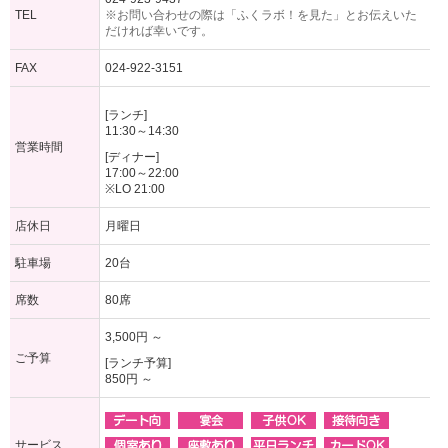
TEL
※お問い合わせの際は「ふくラボ！を見た」とお伝えいた
だければ幸いです。
FAX
024-922-3151
[ランチ]
11:30～14:30
営業時間
[ディナー]
17:00～22:00
※LO 21:00
店休日
月曜日
駐車場
20台
席数
80席
3,500円 ～
ご予算
[ランチ予算]
850円 ～
サービス