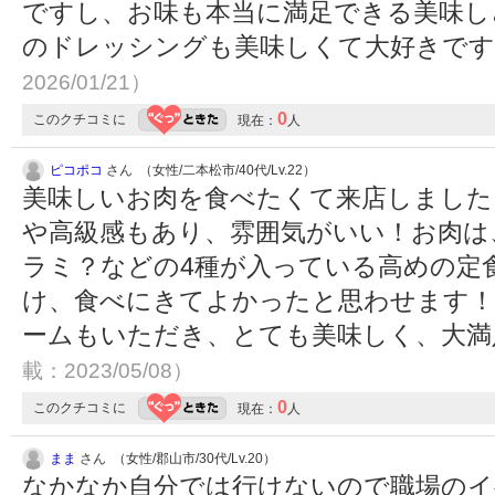
ですし、お味も本当に満足できる美味し
のドレッシングも美味しくて大好きで
2026/01/21）
0
このクチコミに
現在：
人
ピコポコ
さん （女性/二本松市/40代/Lv.22）
美味しいお肉を食べたくて来店しました
や高級感もあり、雰囲気がいい！お肉は
ラミ？などの4種が入っている高めの定
け、食べにきてよかったと思わせます
ームもいただき、とても美味しく、大
載：2023/05/08）
0
このクチコミに
現在：
人
まま
さん （女性/郡山市/30代/Lv.20）
なかなか自分では行けないので職場のイ