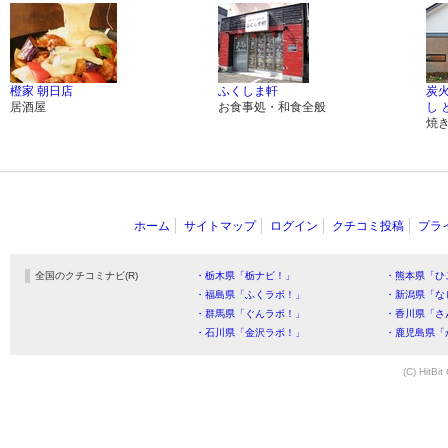
橙家 朝日店
ふくしま軒
炭
居酒屋
お食事処・和食全般
し 
焼
ホーム
サイトマップ
ログイン
クチコミ投稿
プラ
全国のクチコミナビ(R)
・栃木県「栃ナビ！」
・熊本県「ひ
・福島県「ふくラボ！」
・新潟県「な
・群馬県「ぐんラボ！」
・香川県「さ
・石川県「金沢ラボ！」
・鹿児島県「
(C) HitBit