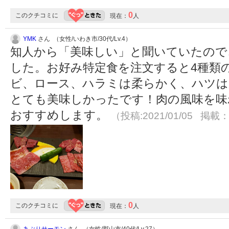
0
このクチコミに
現在：
人
YMK
さん （女性/いわき市/30代/Lv.4）
知人から「美味しい」と聞いていたので
した。お好み特定食を注文すると4種類
ビ、ロース、ハラミは柔らかく、ハツは
とても美味しかったです！肉の風味を味
おすすめします。
（投稿:2021/01/05 掲載：2
0
このクチコミに
現在：
人