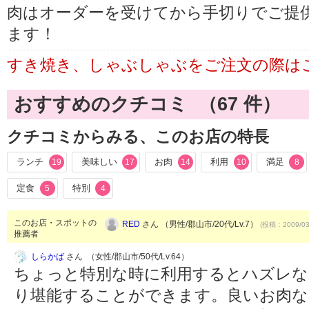
肉はオーダーを受けてから手切りでご提
ます！
すき焼き、しゃぶしゃぶをご注文の際は
おすすめのクチコミ （
67
件）
クチコミからみる、このお店の特長
ランチ
美味しい
お肉
利用
満足
19
17
14
10
8
定食
特別
5
4
このお店・スポットの
RED
さん （男性/郡山市/20代/Lv.7）
(投稿：2009/03
推薦者
しらかば
さん （女性/郡山市/50代/Lv.64）
ちょっと特別な時に利用するとハズレな
り堪能することができます。良いお肉な