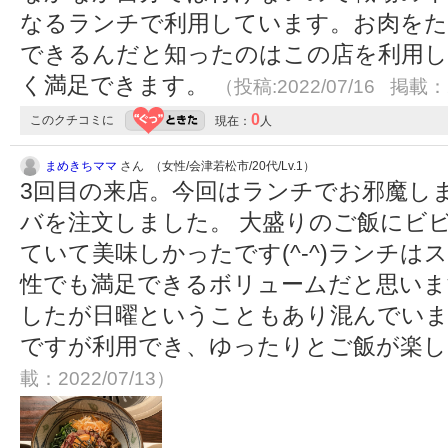
なるランチで利用しています。お肉をた
できるんだと知ったのはこの店を利用し
く満足できます。
（投稿:2022/07/16 掲載：2
0
このクチコミに
現在：
人
まめきちママ
さん （女性/会津若松市/20代/Lv.1）
3回目の来店。今回はランチでお邪魔し
バを注文しました。 大盛りのご飯にビ
ていて美味しかったです(^-^)ランチは
性でも満足できるボリュームだと思いま
したが日曜ということもあり混んでいまし
ですが利用でき、ゆったりとご飯が楽
載：2022/07/13）