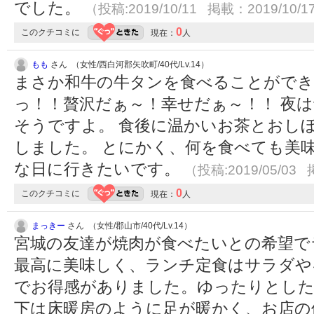
でした。
（投稿:2019/10/11 掲載：2019/10/1
0
このクチコミに
現在：
人
もも
さん （女性/西白河郡矢吹町/40代/Lv.14）
まさか和牛の牛タンを食べることができ
っ！！贅沢だぁ～！幸せだぁ～！！ 夜
そうですよ。 食後に温かいお茶とおし
しました。 とにかく、何を食べても美
な日に行きたいです。
（投稿:2019/05/03 
0
このクチコミに
現在：
人
まっきー
さん （女性/郡山市/40代/Lv.14）
宮城の友達が焼肉が食べたいとの希望で
最高に美味しく、ランチ定食はサラダや
でお得感がありました。ゆったりとした
下は床暖房のように足が暖かく、お店の