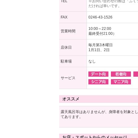
TEL
※お問い合わせの際は「ふく
だければ幸いです。
FAX
0246-43-1526
10:00～22:00
営業時間
最終受付21:00）
毎月第3木曜日
店休日
1月1日、2日
駐車場
なし
サービス
オススメ
露天風呂等はありませんが、身障者を対象とし
てあります。
お店・スポットからのメッセージ