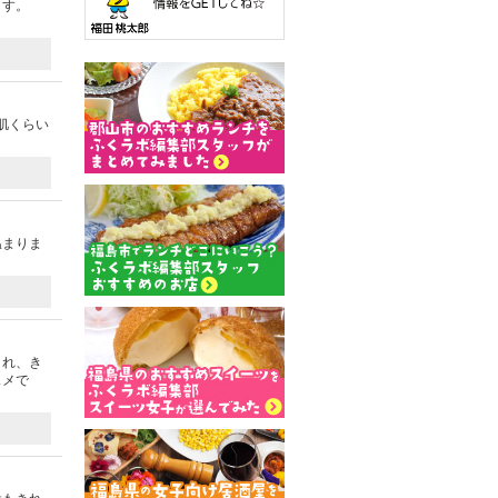
ます。
肌くらい
温まりま
され、き
スメで