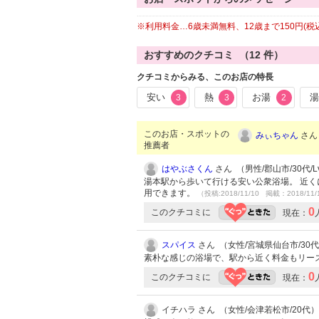
※利用料金…6歳未満無料、12歳まで150円(税込)
おすすめのクチコミ （
12
件）
クチコミからみる、このお店の特長
安い
熱
お湯
3
3
2
このお店・スポットの
みぃちゃん
さん 
推薦者
はやぶさくん
さん （男性/郡山市/30代/Lv
湯本駅から歩いて行ける安い公衆浴場。 近
用できます。
（投稿:2018/11/10 掲載：2018/11/
0
このクチコミに
現在：
スパイス
さん （女性/宮城県仙台市/30代/L
素朴な感じの浴場で、駅から近く料金もリー
0
このクチコミに
現在：
イチハラ さん （女性/会津若松市/20代）