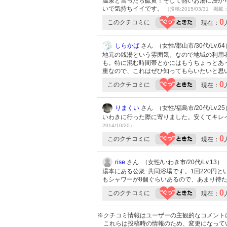
温泉と言ったら硫黄！そして熱いお湯に浸か
いで気持ちイイです。
（投稿:2015/03/31 掲載：
0
このクチコミに
現在：
しらかば
さん （女性/郡山市/30代/Lv.64
地元の銭湯という雰囲気。なので地域の利用
も。特に混む時間帯とかにはもうちょっとあ
重なので、これはぜひ知ってもらいたいと思
0
このクチコミに
現在：
りまくい
さん （女性/福島市/20代/Lv.25
いわきに行った際に寄りました。安くてキレ
2014/10/20）
0
このクチコミに
現在：
rise
さん （女性/いわき市/20代/Lv.13）
湯本にある公衆･共同浴場です。1回220円
もシャワーが8個ぐらいあるので、あまり待
0
このクチコミに
現在：
※クチコミ情報はユーザーの主観的なコメント
これらは投稿時の情報のため、変更になって