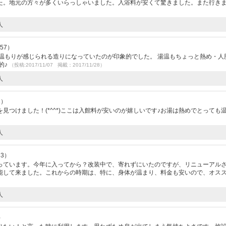
た。地元の方々が多くいらっしゃいました。入浴料が安くて驚きました。また行き
人
.57）
温もりが感じられる造りになっていたのが印象的でした。 湯温もちょっと熱め・人
的♪
（投稿:2017/11/07 掲載：2017/11/28）
人
3）
見つけました！(*^^*)ここは入館料が安いのが嬉しいです♪お湯は熱めでとっても
人
33）
っています。今年に入ってから？改装中で、寄れずにいたのですが、リニューアル
能して来ました。これからの時期は、特に、身体が温まり、料金も安いので、オス
人
）