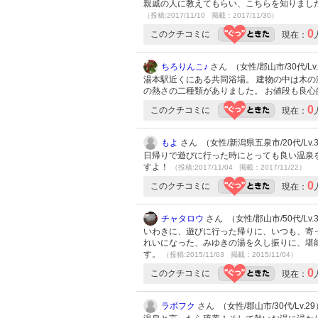
親戚の人に教えてもらい、こちらを知りまし
（投稿:2017/11/10 掲載：2017/11/30）
0
このクチコミに
現在：
ちろりんこ♪
さん （女性/郡山市/30代/Lv
湯本駅近くにある共同浴場。 建物の中は木の
の熱さの二種類がありました。 お値段も良心
0
このクチコミに
現在：
もよ
さん （女性/新潟県五泉市/20代/Lv.
日帰りで遊びに行った時にとっても良い温泉を
すよ！
（投稿:2017/11/04 掲載：2017/11/22）
0
このクチコミに
現在：
チャタロウ
さん （女性/郡山市/50代/Lv.
いわきに、遊びに行った帰りに、いつも、寄
れいになった、みゆきの湯を久し振りに、堪
す。
（投稿:2015/11/03 掲載：2015/11/04）
0
このクチコミに
現在：
ラボフク
さん （女性/郡山市/30代/Lv.29