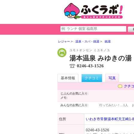
レジャー
温泉・スパ・銭湯
銭湯
ユモトオンセン ミユキノユ
湯本温泉 みゆきの湯
0246-43-1526
基本情報
クチコミ
写真
クチ
じぶんのお気に入り:
メモ:
みんなのお気に入り:
行ってみたい！…
1人
住所
いわき市常磐湯本町天王崎1-
0246-43-1526