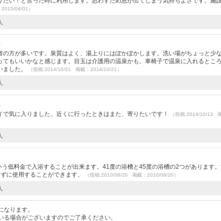
りたい！と言った時に利用します。思わずため息が出てしまう気持ちよさです。施
2015/04/01）
人
）
者の方が多いです。泉質はよく、湯上りにはぽかぽかします。洗い場がちょっと少
ってもいいかなと感じます。目玉は介護用の温泉かも。車椅子で温泉に入れるとこ
いました。
（投稿:2014/10/21 掲載：2014/10/21）
人
）
イで気に入りました。近くに行ったときはまた、寄りたいです！
（投稿:2014/10/13
人
という低料金で入浴することが出来ます。41度の浴槽と45度の浴槽の2つがあります
たずに使用することができます。
（投稿:2010/08/20 掲載：2010/08/20）
人
になります。
いる場合がございますのでご了承ください。