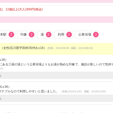
、12歳以上(大人)300円(税込)
湯本駅
印象
湯
利用
公衆浴場
2
2
2
2
2
（女性/石川郡平田村/30代/Lv.16）
(投稿：2010/06/29 掲載：2010/08/18)
.26）
くにある三函の湯という公衆浴場よりもお湯が熱めな印象で、施設が新しいので気持
19）
人
v.36）
ズナブルなので利用しやすいと思いました。
（投稿:2018/11/02 掲載：2018/11/06）
人