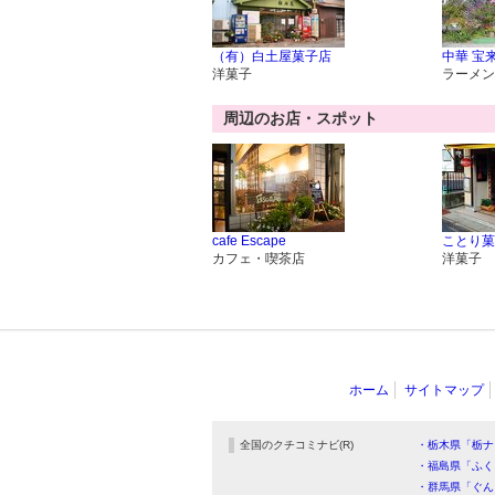
（有）白土屋菓子店
中華 宝
洋菓子
ラーメン
周辺のお店・スポット
cafe Escape
ことり菓
カフェ・喫茶店
洋菓子
ホーム
サイトマップ
全国のクチコミナビ(R)
・栃木県「栃ナ
・福島県「ふく
・群馬県「ぐん