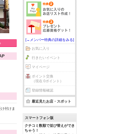
[→メンバー特典の詳細をみる]
る
お気に入り
AP
行きたいイベント
マイページ
ポイント交換
（現在 0ポイント）
登録情報確認
最近見たお店・スポット
ら受け付けま
スマートフォン版
クチコミ数順で並び替えができ
ちゃう！