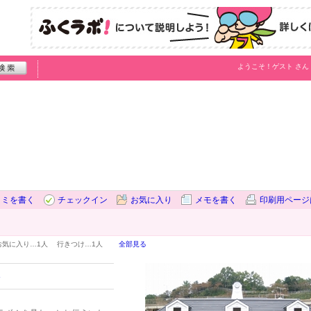
ようこそ！
ゲスト
さん
コミを書く
チェックイン
お気に入り
メモを書く
印刷用ページ
お気に入り…
1人
行きつけ…
1人
全部見る
8