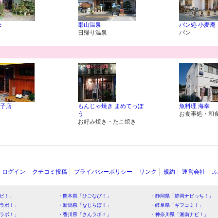
来
郡山温泉
パン処 小麦庵
日帰り温泉
パン
子店
もんじゃ焼き まめてっぽ
魚料理 海幸
う
お食事処・和
お好み焼き・たこ焼き
ログイン
クチコミ投稿
プライバシーポリシー
リンク
規約
運営会社
ふ
ビ！」
・熊本県「ひごなび！」
・静岡県「静岡ナビっち！」
ラボ！」
・新潟県「なじらぼ！」
・岐阜県「ギフコミ！」
ラボ！」
・香川県「さんラボ！」
・神奈川県「湘南ナビ！」