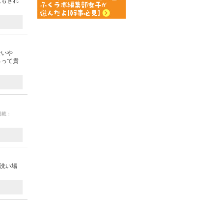
設もきれ
ないや
ろって貴
 掲載：
。洗い場