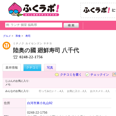
グルメ
和食
寿司
ミチノク カイセンズシ ヤチヨ
陸奥の國 廻鮮寿司 八千代
0248-22-1756
基本情報
クチコミ
写真
クチコミを書く
チェックイン
じぶんのお気に入り:
メモ:
みんなのお気に入り:
行ってみたい！…
4人
お気に入り…
2人
おススメ☆…
2人
住所
白河市東小丸山92
0248-22-1756