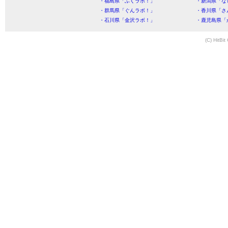
・福島県「ふくラボ！」
・新潟県「な
・群馬県「ぐんラボ！」
・香川県「さ
・石川県「金沢ラボ！」
・鹿児島県「
(C) HitBit