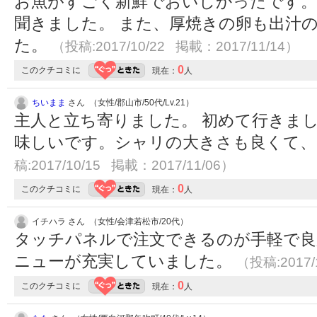
お魚がすごく新鮮でおいしかったです。
聞きました。 また、厚焼きの卵も出汁
た。
（投稿:2017/10/22 掲載：2017/11/14）
0
このクチコミに
現在：
人
ちいまま
さん （女性/郡山市/50代/Lv.21）
主人と立ち寄りました。 初めて行きま
味しいです。シャリの大きさも良くて
稿:2017/10/15 掲載：2017/11/06）
0
このクチコミに
現在：
人
イチハラ さん （女性/会津若松市/20代）
タッチパネルで注文できるのが手軽で良
ニューが充実していました。
（投稿:2017/
0
このクチコミに
現在：
人