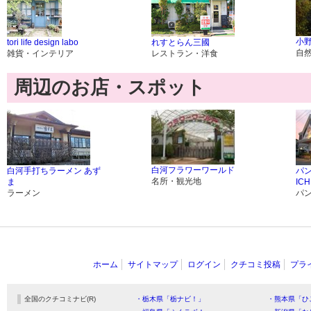
小
tori life design labo
れすとらん三國
自
雑貨・インテリア
レストラン・洋食
周辺のお店・スポット
白河フラワーワールド
白河手打ちラーメン あず
パ
名所・観光地
ま
IC
ラーメン
パ
ホーム
サイトマップ
ログイン
クチコミ投稿
プラ
全国のクチコミナビ(R)
・栃木県「栃ナビ！」
・熊本県「ひ