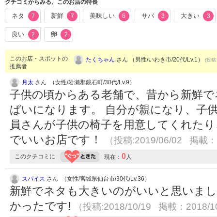
クチコミからみる、このお店の特長
ネタ
新鮮
美味しい
サバ
大きい
7
7
6
3
3
良い
卵
2
2
このお店・スポットの
たくちゃん
さん （男性/いわき市/20代/Lv.1）
(投稿：
推薦者
月太
さん （女性/岩瀬郡鏡石町/30代/Lv.9）
子供の頃からある老舗で、昔から新鮮で
ぱいになります。 自分が親になり、子
員さんが子供の椅子を用意してくれたり
でいいお店です！
（投稿:2019/06/02 掲載：2
0
このクチコミに
現在：
人
スパイス
さん （女性/宮城県仙台市/30代/Lv.36）
新鮮でネタも大きいのがいいと思いまし
かったです!
（投稿:2018/10/19 掲載：2018/1