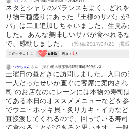
もも
さん （女性/西白河郡矢吹町/40代/Lv.14）
ネタとシャリのバランスもよく、どれを
り物三種盛りにあった『王様のサバ』が
バ』は二皿追加しちゃいました。生臭み
した。 あんな美味しいサバが食べれる
で、感動しました。
（投稿:2017/04/21 掲載
1
このクチコミに
現在：
人
つかちゃん
さん （男性/栃木県那須郡那珂川町/60代/Lv.3）
土曜日の昼どきに訪問しました。入口の
一人だったせいか直ぐに客席に案内され
司”のお店なのにレーンには本物の寿司
てある本日のオススメメニューなどを
でウニ・ホッキ貝・炙りカキ・イカなど
直接渡してくれるので、回っている寿司
て食べることができると思います。一般