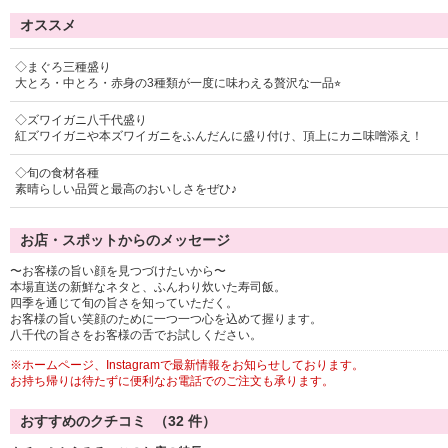
オススメ
◇まぐろ三種盛り
大とろ・中とろ・赤身の3種類が一度に味わえる贅沢な一品⭐︎
◇ズワイガニ八千代盛り
紅ズワイガニや本ズワイガニをふんだんに盛り付け、頂上にカニ味噌添え！
◇旬の食材各種
素晴らしい品質と最高のおいしさをぜひ♪
お店・スポットからのメッセージ
〜お客様の旨い顔を見つづけたいから〜
本場直送の新鮮なネタと、ふんわり炊いた寿司飯。
四季を通じて旬の旨さを知っていただく。
お客様の旨い笑顔のために一つ一つ心を込めて握ります。
八千代の旨さをお客様の舌でお試しください。
※ホームページ、Instagramで最新情報をお知らせしております。
お持ち帰りは待たずに便利なお電話でのご注文も承ります。
おすすめのクチコミ （
32
件）