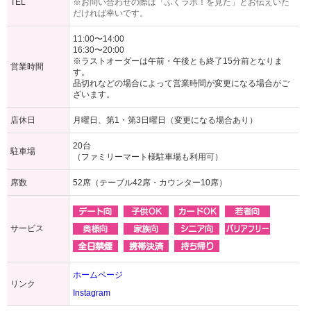
TEL
※お問い合わせの際は「ふくラボ！を見た」とお伝えいた
だければ幸いです。
11:00〜14:00
16:30〜20:00
※ラストオーダーは午前・午後とも終了15分前となりま
営業時間
す。
品切れなどの場合によって営業時間が変更になる場合がご
ざいます。
店休日
月曜日、第1・第3日曜日（変更になる場合あり）
20台
駐車場
（ファミリーマート様駐車場も利用可）
席数
52席（テーブル42席・カウンター10席）
サービス
ホームページ
リンク
Instagram