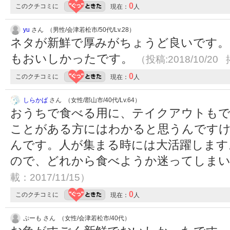
0
このクチコミに
現在：
人
yu
さん （男性/会津若松市/50代/Lv.28）
ネタが新鮮で厚みがちょうど良いです。
もおいしかったです。
（投稿:2018/10/20 
0
このクチコミに
現在：
人
しらかば
さん （女性/郡山市/40代/Lv.64）
おうちで食べる用に、テイクアウトも
ことがある方にはわかると思うんです
んです。人が集まる時には大活躍します
ので、どれから食べようか迷ってしま
載：2017/11/15）
0
このクチコミに
現在：
人
ぷーも さん （女性/会津若松市/40代）