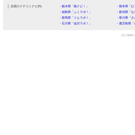
全国のクチコミナビ(R)
・栃木県「栃ナビ！」
・熊本県「ひ
・福島県「ふくラボ！」
・新潟県「な
・群馬県「ぐんラボ！」
・香川県「さ
・石川県「金沢ラボ！」
・鹿児島県「
(C) HitBit