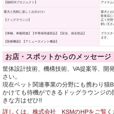
【猫BOXプロジェクト】
アイテム
愛犬と気軽に楽しくお出かけ♪
愛犬とお
飲食店に
【ドッグラウンジ】
広々空間
飼い主さ
【車輌、車載関連】【半導体関連部品】【安全、保全部品】
プラスチ
ます。
【医療機器】【アミューズメント機器】
お店・スポットからのメッセージ
筐体設計技術、機構技術、VA提案等、開
さい。
現在ペット関連事業の分野にも携わり猫B
かけても待機ができるドッグラウンジの
きな方はぜひ!!
詳しくは、株式会社 KSMのHPをご覧