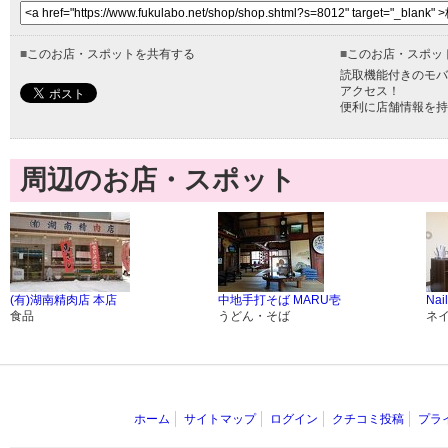
■
このお店・スポットを共有する
■
このお店・スポッ
読取機能付きのモバ
アクセス！
便利に店舗情報を持
周辺のお店・スポット
(有)湖南精肉店 本店
中地手打そば MARU壱
Nai
食品
うどん・そば
ネ
ホーム
サイトマップ
ログイン
クチコミ投稿
プラ