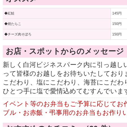
◆紅鮭
145円
◆焼たらこ
150円
◆チーズ肉そぼろ
150円
お店・スポットからのメッセージ
新しく白河ビジネスパーク内に引っ越し
って皆様のお越しをお待ちいたしており
こだわり、塩にこだわり、海苔にこだわ
ひとつ手に塩で愛情込めてむすんでいま
イベント等のお弁当もご予算に応じてお
ブル・お赤飯・弔事用のお弁当もお作り