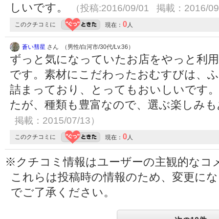
しいです。
（投稿:2016/09/01 掲載：2016/09
0
このクチコミに
現在：
人
蒼い彗星
さん （男性/白河市/30代/Lv.36）
ずっと気になっていたお店をやっと利
です。素材にこだわったおむすびは、
詰まっており、とってもおいしいです。
たが、種類も豊富なので、選ぶ楽しみ
掲載：2015/07/13）
0
このクチコミに
現在：
人
※クチコミ情報はユーザーの主観的なコ
これらは投稿時の情報のため、変更に
でご了承ください。