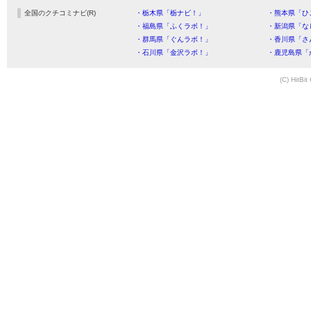
全国のクチコミナビ(R)
・栃木県「栃ナビ！」
・熊本県「ひ
・福島県「ふくラボ！」
・新潟県「な
・群馬県「ぐんラボ！」
・香川県「さ
・石川県「金沢ラボ！」
・鹿児島県「
(C) HitBit