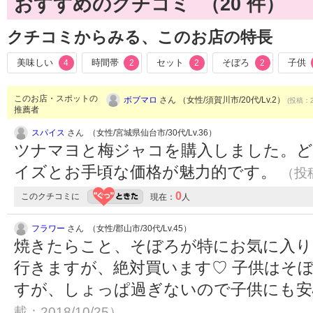
おすすめのクチコミ （
20
件）
クチコミからみる、このお店の特長
美味しい
時間帯
セット
そぼろ
子供
4
2
2
2
このお店・スポットの
ボブマロ
さん （女性/須賀川市/20代/Lv.2）
(投稿：2
推薦者
スパイス
さん （女性/宮城県仙台市/30代/Lv.36）
ツナマヨと梅ジャコを購入しました。ど
イズとお手頃な価格が魅力的です。
（投稿
0
このクチコミに
現在：
人
フラワー
さん （女性/郡山市/30代/Lv.45）
焼きたらこと、そぼろが特にお気に入り
行きますが、絶対買います♡ 子供はそ
すが、しょっぱ過ぎないので子供にも
載：2018/10/25）