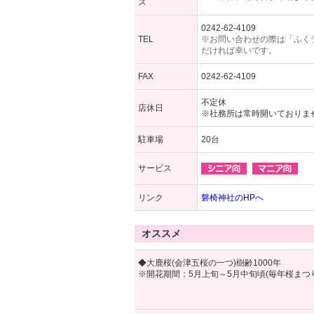
ス
0242-62-4109
TEL
※お問い合わせの際は「ふく
だければ幸いです。
FAX
0242-62-4109
不定休
店休日
※社務所は常時開いておりま
駐車場
20台
サービス
リンク
磐椅神社のHPへ
オススメ
◆大鹿桜(会津五桜の一つ)樹齢1000年
※開花期間：5月上旬～5月中旬頃(毎年桜まつ