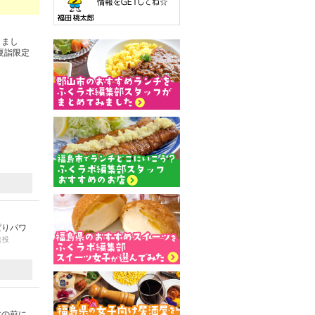
きまし
夏詣限定
ぱりパワ
（投
木の前に