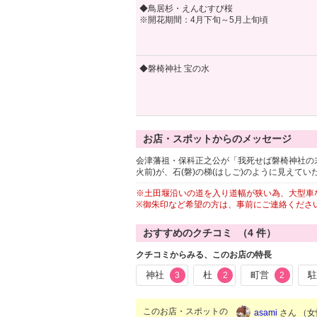
◆鳥居杉・えんむすび桜
※開花期間：4月下旬～5月上旬頃
◆磐椅神社 宝の水
お店・スポットからのメッセージ
会津藩祖・保科正之公が「我死せば磐椅神社の
火前)が、石(磐)の梯(はしご)のように見え
※土田堰沿いの道を入り道幅が狭い為、大型車
※御朱印など希望の方は、事前にご連絡ください(上
おすすめのクチコミ （
4
件）
クチコミからみる、このお店の特長
神社
杜
町営
3
2
2
このお店・スポットの
asami
さん （女性