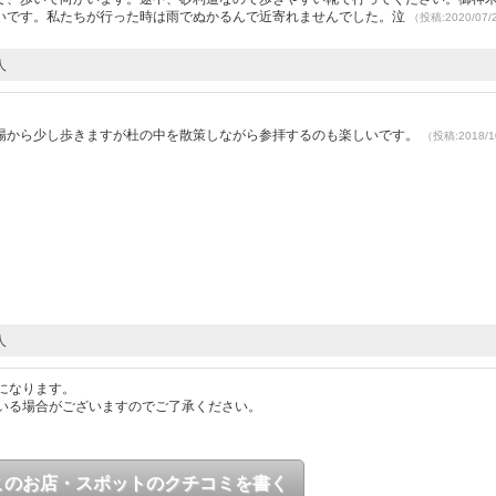
いです。私たちが行った時は雨でぬかるんで近寄れませんでした。泣
（投稿:2020/07
人
場から少し歩きますが杜の中を散策しながら参拝するのも楽しいです。
（投稿:2018/1
人
になります。
いる場合がございますのでご了承ください。
このお店・スポットのクチコミを書く