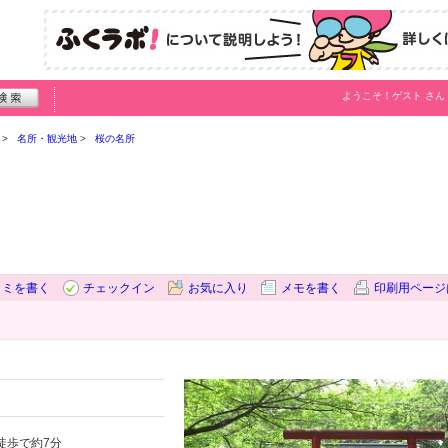
ようこそ！
ゲスト
さん
名所・観光地
桜の名所
コミを書く
チェックイン
お気に入り
メモを書く
印刷用ページ
徒歩で約7分