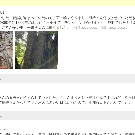
30）
でした。夏詣が始まっていたので、茅の輪くぐりをし、風鈴の絵付もさせていただ
800年に1,000年の木々にも出会えて、テンション上がりまくり！感動でした！！
ところが多い中、手書きなのに驚きました。
（投稿:2022/06/26 掲載：2022/06/27）
人
）
さんの五円玉がくくられていました。こじんまりとした神社なんですけれど、やっ
て気持ちよかったです。お天気のいい日にいったので、木洩れ日もきれいでした。
人
.14）
て、歩いて向かいます。途中、砂利道なので歩きやすい靴で行ってください。御神