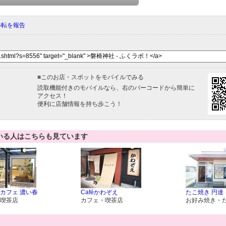
移転を報告
■
このお店・スポットをモバイルでみる
読取機能付きのモバイルなら、右のバーコードから簡単に
アクセス！
便利に店舗情報を持ち歩こう！
いる人はこちらも見ています
カフェ 濃い春
Caféかわぞえ
たこ焼き 円達
喫茶店
カフェ・喫茶店
お好み焼き・