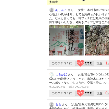
推薦者
ありんこ
さん （女性/二本松市/40代/Lv.
心地よい風が通り、とても気持ちの良い場所
た。なんと言っても、幹フェチには最高の樹齢
御朱印もいただき、見開きタイプは置き型の
1
このクチコミに
現在：
しらかば
さん （女性/郡山市/40代/Lv.64
縁結びの神社ということで、御神木にはたく
ースポットなんでしょうか、空気も澄んでい
稿:2021/03/01 掲載：2021/03/08）
0
このクチコミに
現在：
もも
さん （女性/西白河郡矢吹町/40代/Lv
土津神社ちかくの町営無料駐車場に車を止め