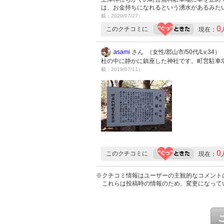
は、お金持ちになれるという湧水があるみた
載：2020/07/27）
0
このクチコミに
現在：
asami
さん （女性/郡山市/50代/Lv.34）
杜の中に静かに鎮座した神社です。町営駐車
載：2019/07/11）
0
このクチコミに
現在：
※クチコミ情報はユーザーの主観的なコメント
これらは投稿時の情報のため、変更になって