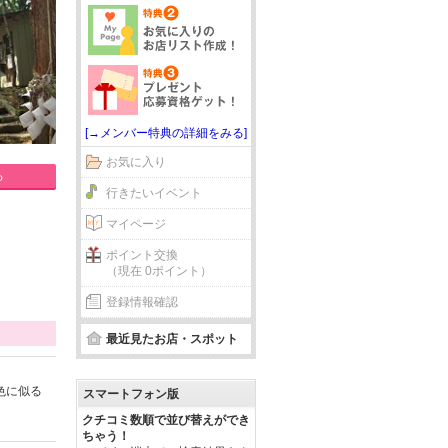
[→メンバー特典の詳細をみる]
お気に入り
る
行きたいイベント
マイページ
ポイント交換
（現在 0ポイント）
登録情報確認
最近見たお店・スポット
色に似る
スマートフォン版
クチコミ数順で並び替えができ
ちゃう！