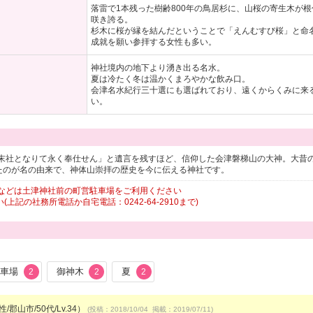
落雷で1本残った樹齢800年の鳥居杉に、山桜の寄生木が
咲き誇る。
杉木に桜が縁を結んだということで「えんむすび桜」と命
成就を願い参拝する女性も多い。
神社境内の地下より湧き出る名水。
夏は冷たく冬は温かくまろやかな飲み口。
会津名水紀行三十選にも選ばれており、遠くからくみに来
い。
末社となりて永く奉仕せん」と遺言を残すほど、信仰した会津磐梯山の大神。大昔の
ていたのが名の由来で、神体山崇拝の歴史を今に伝える神社です。
などは土津神社前の町営駐車場をご利用ください
記の社務所電話か自宅電話：0242-64-2910まで)
駐車場
御神木
夏
2
2
2
/郡山市/50代/Lv.34）
(投稿：2018/10/04 掲載：2019/07/11)