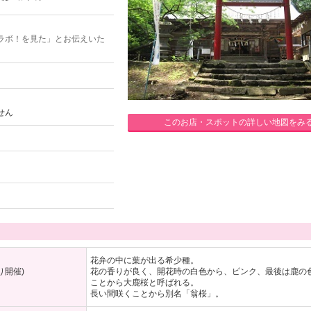
ラボ！を見た」とお伝えいた
せん
このお店・スポットの詳しい地図をみ
花弁の中に葉が出る希少種。
り開催)
花の香りが良く、開花時の白色から、ピンク、最後は鹿の
ことから大鹿桜と呼ばれる。
長い間咲くことから別名「翁桜」。