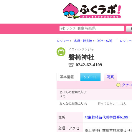
レジャー
名所・観光地
神社・仏閣
レジャー
イワハシジンジャ
磐椅神社
0242-62-4109
基本情報
クチコミ
写真
クチ
じぶんのお気に入り:
メモ:
みんなのお気に入り:
行ってみたい！…
1人
住所
耶麻郡猪苗代町字西峯6199
交通・アクセ
※土津神社前町営駐車場より