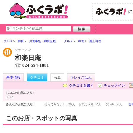
グルメ
和食
お食事処・和食全般
グルメ
和食
郷土料理
ワラビアン
和楽日庵
024-594-1881
基本情報
クチコミ
写真
キレイごはん
クチコミを書く
チェックイン
じぶんのお気に入り:
メモ:
みんなのお気に入り:
行ってみたい！…
20人
お気に入り…
6人
ランチ…
4人
全
このお店・スポットの写真