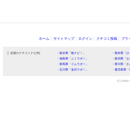
ホーム
サイトマップ
ログイン
クチコミ投稿
プラ
全国のクチコミナビ(R)
・栃木県「栃ナビ！」
・熊本県「ひ
・福島県「ふくラボ！」
・新潟県「な
・群馬県「ぐんラボ！」
・香川県「さ
・石川県「金沢ラボ！」
・鹿児島県「
(C) HitBit