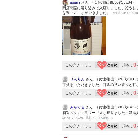
asami
さん （女性/郡山市/50代/Lv.34）
閉店間際に滑り込みで入店しました。冷やし
を過ごすことができました。
（投稿:2018/07/1
0
このクチコミに
現在：
りんりん
さん （女性/郡山市/20代/Lv.18
甘酒をいただきました。甘酒の良い香りと甘
0
このクチコミに
現在：
みらくる
さん （女性/郡山市/30代/Lv.52
酒造スタンプラリーで立ち寄りました！酒造
稿:2017/09/25 掲載：2017/09/29）
0
このクチコミに
現在：