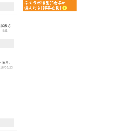
ろ試飲さ
5 掲載：
を頂き、
8/09/23