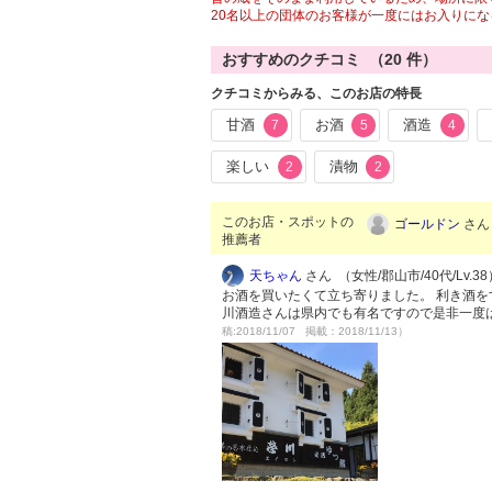
20名以上の団体のお客様が一度にはお入りにな
おすすめのクチコミ （
20
件）
クチコミからみる、このお店の特長
甘酒
お酒
酒造
7
5
4
楽しい
漬物
2
2
このお店・スポットの
ゴールドン
さん 
推薦者
天ちゃん
さん （女性/郡山市/40代/Lv.38
お酒を買いたくて立ち寄りました。 利き酒を
川酒造さんは県内でも有名ですので是非一度
稿:2018/11/07 掲載：2018/11/13）