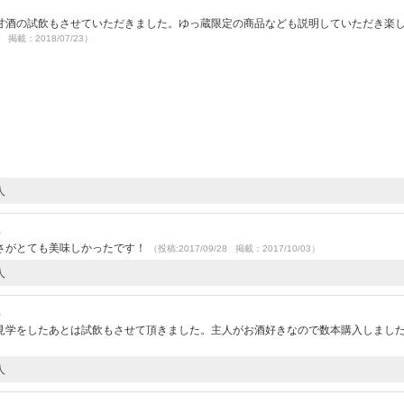
甘酒の試飲もさせていただきました。ゆっ蔵限定の商品なども説明していただき楽
9 掲載：2018/07/23）
人
）
さがとても美味しかったです！
（投稿:2017/09/28 掲載：2017/10/03）
人
）
見学をしたあとは試飲もさせて頂きました。主人がお酒好きなので数本購入しまし
人