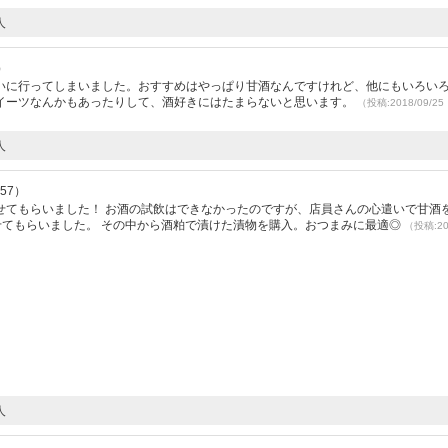
人
）
いに行ってしまいました。おすすめはやっぱり甘酒なんですけれど、他にもいろい
イーツなんかもあったりして、酒好きにはたまらないと思います。
（投稿:2018/09/2
人
.57）
せてもらいました！ お酒の試飲はできなかったのですが、店員さんの心遣いで甘酒
せてもらいました。 その中から酒粕で漬けた漬物を購入。おつまみに最適◎
（投稿:201
人