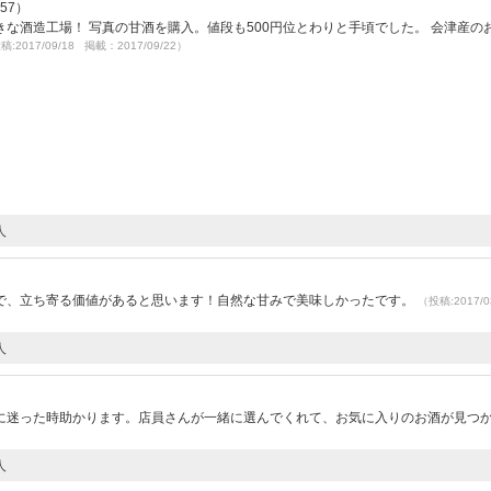
.57）
な酒造工場！ 写真の甘酒を購入。値段も500円位とわりと手頃でした。 会津産の
稿:2017/09/18 掲載：2017/09/22）
人
で、立ち寄る価値があると思います！自然な甘みで美味しかったです。
（投稿:2017/0
人
に迷った時助かります。店員さんが一緒に選んでくれて、お気に入りのお酒が見つ
人