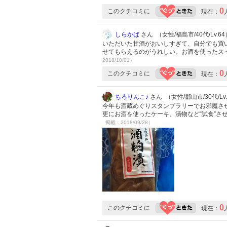
0
このクチコミに
現在：
しらかば
さん （女性/福島市/40代/Lv.64
いただいた甘酒がおいしすぎて、自分でも買
せてもらえるのがうれしい。お酒を使ったス
2018/10/01）
0
このクチコミに
現在：
ちろりんこ♪
さん （女性/郡山市/30代/Lv
今年も酒蔵めぐりスタンプラリーでお邪魔さ
更にお酒を使ったケーキ、漬物など“試食”さ
掲載：2018/09/28）
0
このクチコミに
現在：