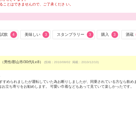
ることはできませんので、ご了承くださ い。
試飲
美味しい
スタンプラリー
購入
酒蔵
4
3
3
3
（男性/郡山市/30代/Lv.8）
(投稿：2010/08/02 掲載：2010/12/10)
）
すすめられましたが運転していた為お断りしましたが、同乗されている方なら飲めま
はお立ち寄りをお勧めします。 可愛い巾着などもあって見ていて楽しかったです。