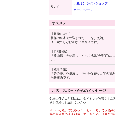
天鏡オンラインショップ
リンク
ホームページ
オススメ
【磐梯しぼり】
磐梯の名水で仕込まれた、ふなまえ酒。
ゆっ蔵でしか飲めない生原酒です。
【特別純米】
「美山錦」を使用し、すべて地元“会津”産に
す。
【純米吟醸】
「夢の香」を使用し、華やかな香りと米の旨
米吟醸酒です。
お店・スポットからのメッセージ
冬場の仕込み時期には、タイミングが良ければ
ぞお気軽にお越しください。
※「ゆっ蔵」ではゆっくりとくつろいでお酒を
昔の蔵をそのまま利用しているため、場所に限