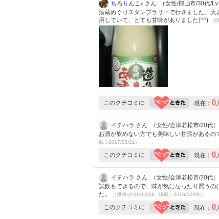
ちろりんこ♪
さん （女性/郡山市/30代/Lv
酒蔵めぐりスタンプラリーで行きました。大き
用していて、とても甘味がありました(^^)
（投
0
このクチコミに
現在：
イチハラ さん （女性/会津若松市/20代）
お酒が飲めない方でも美味しい甘酒があるの
載：2017/03/21）
0
このクチコミに
現在：
イチハラ さん （女性/会津若松市/20代）
試飲もできるので、味が気になったり買うの
た。
（投稿:2016/12/08 掲載：2016/12/09）
0
このクチコミに
現在：