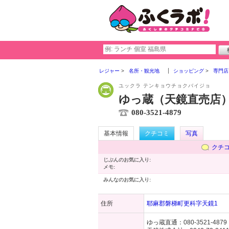
レジャー
名所・観光地
ショッピング
専門店
ユックラ テンキョウチョクバイジョ
ゆっ蔵（天鏡直売店
080-3521-4879
基本情報
クチコミ
写真
クチ
じぶんのお気に入り:
メモ:
みんなのお気に入り:
住所
耶麻郡磐梯町更科字天鏡1
ゆっ蔵直通：
080-3521-4879