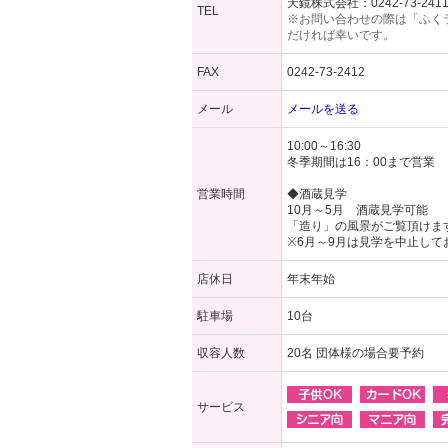
天鏡株式会社：
0242-73-241
TEL
※お問い合わせの際は「ふく
だければ幸いです。
FAX
0242-73-2412
メール
メールを送る
10:00～16:30
冬季期間は16：00まで営業
営業時間
◆酒蔵見学
10月～5月 酒蔵見学可能
「造り」の風景がご覧頂けま
※6月～9月は見学を中止して
店休日
年末年始
駐車場
10台
収容人数
20名 団体様の場合要予約
サービス