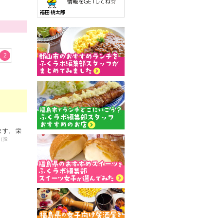
2
す。 栄
（投