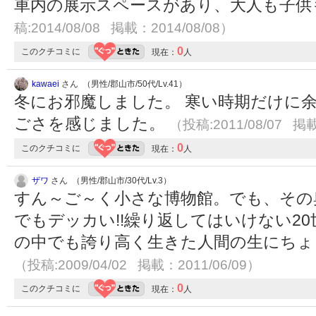
車内の展示スペースがあり、大人も子供
稿:2014/08/08 掲載：2014/08/08）
0
このクチコミに
現在：
人
kawaei
さん （男性/郡山市/50代/Lv.41）
冬にお邪魔しました。 寒い時期だけに
ごさを感じました。
（投稿:2011/08/07 掲載
0
このクチコミに
現在：
人
ザワ
さん （男性/郡山市/30代/Lv.3）
すん～ご～く小さな博物館。でも、その
でもデッカい!!繰り返してはいけない2
の中でも誇り高く生きた人間の生にちょ
（投稿:2009/04/02 掲載：2011/06/09）
0
このクチコミに
現在：
人