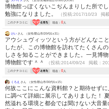
スパイス
さん （女性/宮城県仙台市/30代/Lv.36）
博物館っぽくないこぢんまりした所でし
勉強になりました。
（投稿:2017/10/23 掲載
0
このクチコミに
現在：
人
けい
さん （女性/郡山市/20代/Lv.31）
アウシュヴィッツという方がどんなこ
したが、この博物館を訪れてたくさんの
しさを知ることができました。一見博物
博物館です＾＾
（投稿:2014/09/24 掲載：201
0
このクチコミに
現在：
人
くろえ
さん （女性/郡山市/30代/Lv.15）
何故ここにこんな資料館？と期待せずに
に調べて詳細に展示してありました！ 
然溢れる環境と都会では聞けない大音量