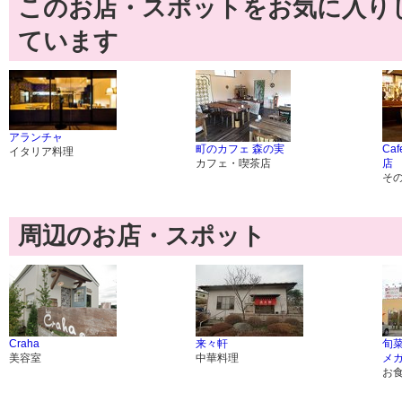
このお店・スポットをお気に入り
ています
アランチャ
町のカフェ 森の実
Caf
イタリア料理
カフェ・喫茶店
店
そ
周辺のお店・スポット
Craha
来々軒
旬
美容室
中華料理
メ
お