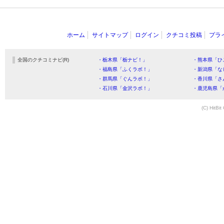
ホーム
サイトマップ
ログイン
クチコミ投稿
プラ
全国のクチコミナビ(R)
・栃木県「栃ナビ！」
・熊本県「ひ
・福島県「ふくラボ！」
・新潟県「な
・群馬県「ぐんラボ！」
・香川県「さ
・石川県「金沢ラボ！」
・鹿児島県「
(C) HitBit