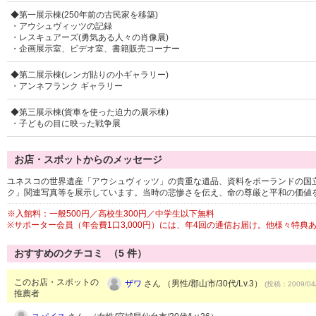
◆第一展示棟(250年前の古民家を移築)
・アウシュヴィッツの記録
・レスキュアーズ(勇気ある人々の肖像展)
・企画展示室、ビデオ室、書籍販売コーナー
◆第二展示棟(レンガ貼りの小ギャラリー)
・アンネフランク ギャラリー
◆第三展示棟(貨車を使った迫力の展示棟)
・子どもの目に映った戦争展
お店・スポットからのメッセージ
ユネスコの世界遺産「アウシュヴィッツ」の貴重な遺品、資料をポーランドの国
ク」関連写真等を展示しています。当時の悲惨さを伝え、命の尊厳と平和の価値
※入館料：一般500円／高校生300円／中学生以下無料
※サポーター会員（年会費1口3,000円）には、年4回の通信お届け。他様々特典
おすすめのクチコミ （
5
件）
このお店・スポットの
ザワ
さん （男性/郡山市/30代/Lv.3）
(投稿：2009/04
推薦者