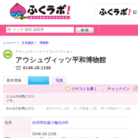
レジャー
文化施設
博物館
アウシュヴィッツヘイワハクブツカン
アウシュヴィッツ平和博物館
0248-28-2108
基本情報
クチコミ
写真
クチコミを書く
チェックイン
じぶんのお気に入り:
メモ:
みんなのお気に入り:
おススメ☆…
1人
とっておき…
1人
行ってみたい！…
1人
住所
白河市白坂三輪台245
0248-28-2108