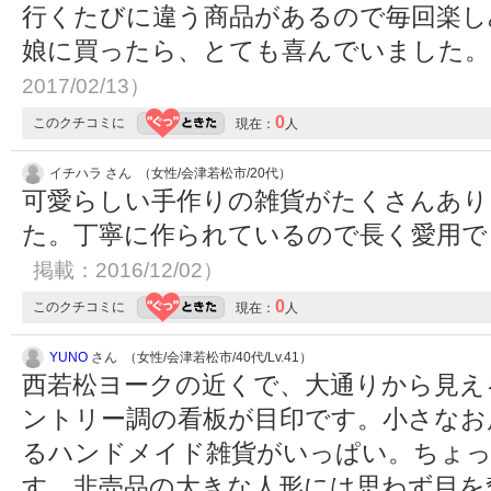
行くたびに違う商品があるので毎回楽し
娘に買ったら、とても喜んでいました
2017/02/13）
0
このクチコミに
現在：
人
イチハラ さん （女性/会津若松市/20代）
可愛らしい手作りの雑貨がたくさんあり
た。丁寧に作られているので長く愛用
掲載：2016/12/02）
0
このクチコミに
現在：
人
YUNO
さん （女性/会津若松市/40代/Lv.41）
西若松ヨークの近くで、大通りから見え
ントリー調の看板が目印です。小さなお
るハンドメイド雑貨がいっぱい。ちょ
す。非売品の大きな人形には思わず目を