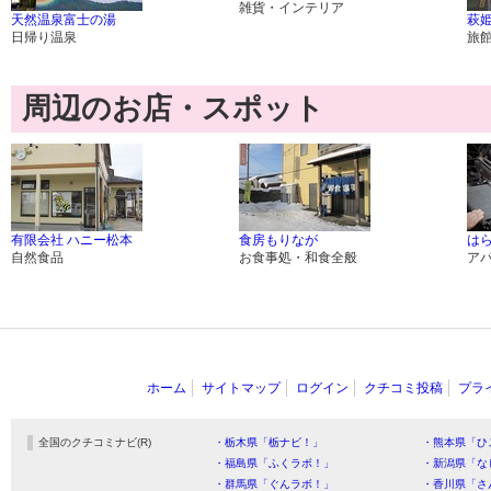
雑貨・インテリア
天然温泉富士の湯
萩姫
日帰り温泉
旅
周辺のお店・スポット
有限会社 ハニー松本
食房もりなが
は
自然食品
お食事処・和食全般
ア
ホーム
サイトマップ
ログイン
クチコミ投稿
プラ
全国のクチコミナビ(R)
・栃木県「栃ナビ！」
・熊本県「ひ
・福島県「ふくラボ！」
・新潟県「な
・群馬県「ぐんラボ！」
・香川県「さ