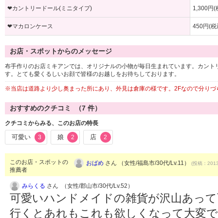
❤カントリードール(ミニタイプ)
1,300円
❤マカロンケース
450円(税
お店・スポットからのメッセージ
布手作りのお店ミキアンでは、オリジナルの小物が毎日生まれています。カント
す。とても愛くるしいお顔で皆様のお越しをお待ちしております。
※当店は道路より少し奥まった所にあり、外見は倉庫の様です。2Fなので分りづ
おすすめのクチコミ （
7
件）
クチコミからみる、このお店の特長
可愛い
娘
店
3
2
2
このお店・スポットの
おばめ
さん （女性/福島市/30代/Lv.11）
(投稿：2013
推薦者
みらくる
さん （女性/郡山市/30代/Lv.52）
可愛いハンドメイドの雑貨が沢山あって
行くとあれもこれも欲しくなって大変で