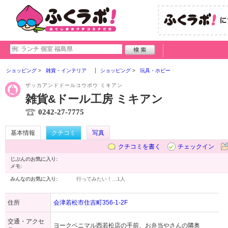
ショッピング
雑貨・インテリア
ショッピング
玩具・ホビー
ザッカアンドドールコウボウ ミキアン
雑貨&ドール工房 ミキアン
0242-27-7775
基本情報
クチコミ
写真
クチコミを書く
チェックイン
じぶんのお気に入り:
メモ:
みんなのお気に入り:
行ってみたい！…
1人
住所
会津若松市住吉町356-1-2F
交通・アクセ
ヨークベニマル西若松店の手前、お弁当やさんの隣奥