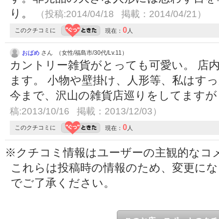
り。
（投稿:2014/04/18 掲載：2014/04/21）
0
このクチコミに
現在：
人
おばめ
さん （女性/福島市/30代/Lv.11）
カントリー雑貨がとっても可愛い。 店
ます。 小物や壁掛け、人形等、私はす
今まで、沢山の雑貨店巡りをしてますが
稿:2013/10/16 掲載：2013/12/03）
0
このクチコミに
現在：
人
※クチコミ情報はユーザーの主観的なコ
これらは投稿時の情報のため、変更に
でご了承ください。