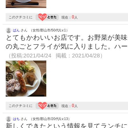
0
このクチコミに
現在：
人
ぱん
さん （女性/郡山市/50代/Lv.1）
とてもかわいいお店です。お野菜が美味
の丸ごとフライが気に入りました。ハー
（投稿:2021/04/24 掲載：2021/04/28）
0
このクチコミに
現在：
人
はち
さん （女性/郡山市/20代/Lv.13）
新しくできたという情報を見てランチに