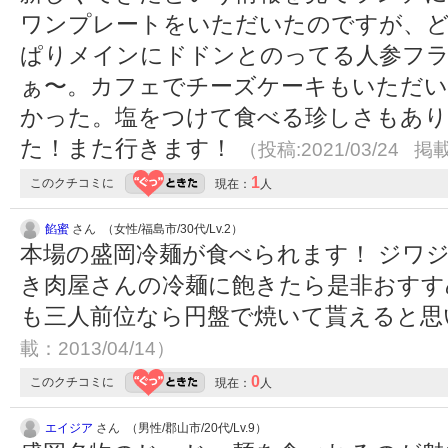
ワンプレートをいただいたのですが、
ぱりメインにドドンとのってる人参フ
ぁ〜。カフェでチーズケーキもいただい
かった。塩をつけて食べる珍しさもあり
た！また行きます！
（投稿:2021/03/24 掲載
1
このクチコミに
現在：
人
餡蜜
さん （女性/福島市/30代/Lv.2）
本場の盛岡冷麺が食べられます！ ジワ
き肉屋さんの冷麺に飽きたら是非おすす
も三人前位なら円盤で焼いて貰えると
載：2013/04/14）
0
このクチコミに
現在：
人
エイジア
さん （男性/郡山市/20代/Lv.9）