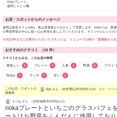
「riokaプレート」
「盛岡じゃじゃ麺」
お店・スポットからのメッセージ
昼間は食堂カフェrioka、夜は居酒屋もりおかとして営業します。riokaでは
の季節野菜を中心に様々なお料理を楽しんでいただけます。オリジナルレシピの
※2013年までにお寄せいただいたクチコミは、リニューアル前の「居酒屋もり
おすすめのクチコミ （
10
件）
クチコミからみる、このお店の特長
美味しい
プレート
人参
野菜
フライ
5
4
4
3
Rioka
ランチ
甘い
3
2
2
このお店・スポットの
kuu
さん （女性/郡山市/30代/Lv.14）
(投稿：2009/05
推薦者
うーな
さん （女性/福島市/20代/Lv.3）
riokaプレートといちごのグラスパフェを
ートはお野菜をふんだんに使用しており