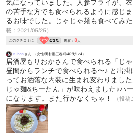
気になっていました。人参フライが、衣
の苦手な方でも食べられるように感じま
るお味でした。じゃじゃ麺も食べてみ
載：2021/05/25）
0
このクチコミに
現在：
人
ruibos
さん （女性/田村郡三春町/40代/Lv.4）
居酒屋もりおかさんで食べられる「じゃ
昼間からランチで食べられる〜♪ と出
ってお洒落な内装に生まれ変わりました
じゃ麺&ちーたん」が味わえました♪ハ
になります。また行かなくちゃ！
（投稿:2