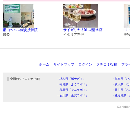
郡山ヘルス鍼灸接骨院
サイゼリヤ 郡山城清水店
mi・
鍼灸
イタリア料理
美
ホーム
サイトマップ
ログイン
クチコミ投稿
プラ
全国のクチコミナビ(R)
・栃木県「栃ナビ！」
・熊本県「ひ
・福島県「ふくラボ！」
・新潟県「な
・群馬県「ぐんラボ！」
・香川県「さ
・石川県「金沢ラボ！」
・鹿児島県「
(C) HitBit