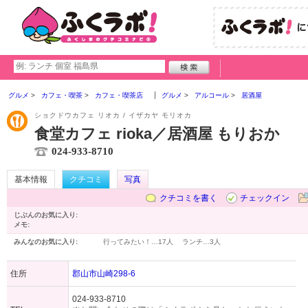
グルメ
カフェ・喫茶
カフェ・喫茶店
グルメ
アルコール
居酒屋
ショクドウカフェ リオカ / イザカヤ モリオカ
食堂カフェ rioka／居酒屋 もりおか
024-933-8710
基本情報
クチコミ
写真
クチコミを書く
チェックイン
じぶんのお気に入り:
メモ:
みんなのお気に入り:
行ってみたい！…
17人
ランチ…
3人
住所
郡山市山崎298-6
024-933-8710