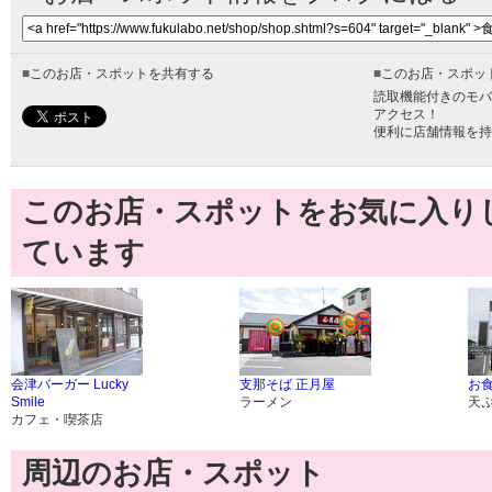
■
このお店・スポットを共有する
■
このお店・スポッ
読取機能付きのモバ
アクセス！
便利に店舗情報を持
このお店・スポットをお気に入り
ています
会津バーガー Lucky
支那そば 正月屋
お食
Smile
ラーメン
天
カフェ・喫茶店
周辺のお店・スポット