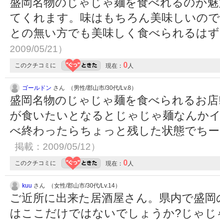
盛岡名物のじゃじゃ麺を食べれるのが魅
てくれます。味はもちろん美味しいので
との無い方でも美味しく食べられるは
2009/05/21）
0
このクチコミに
現在：
人
ゴールドン
さん （男性/郡山市/30代/Lv.8）
盛岡名物のじゃじゃ麺を食べられるお店
が食いたいとなるとじゃじゃ麺なんか
べ終わったらちょっと残した状態でちー
掲載：2009/05/12）
0
このクチコミに
現在：
人
kuu
さん （女性/郡山市/30代/Lv.14）
ご近所に出来た居酒屋さん。県内で盛岡
はここだけではないでしょうか?じゃじ