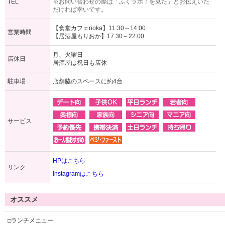
TEL
※お問い合わせの際は「ふくラボ！を見た」とお伝えいた
だければ幸いです。
【食堂カフェrioka】11:30～14:00
営業時間
【居酒屋もりおか】17:30～22:00
月、火曜日
店休日
居酒屋は祝日も店休
駐車場
店舗脇のスペースに約4台
サービス
HPはこちら
リンク
Instagramはこちら
オススメ
□ランチメニュー