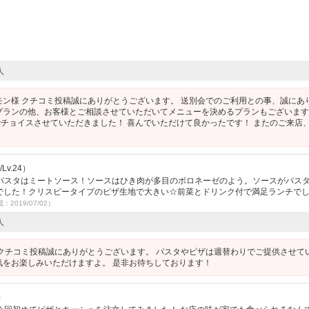
人
モン様 クチコミ投稿誠にありがとうございます。 送別会でのご利用との事、誠にあ
プランの他、お客様とご相談させていただいてメニューを決めるプランもございます
チョイスさせていただきました！ 喜んでいただけて良かったです！ またのご来店
v.24）
パスタはミートソース！ソースはひき肉が多目のボロネーゼのよう。ソースがパス
ピザでした！クリスピータイプのピザ生地で大きい☆前菜とドリンク付で満足ランチでし
載：2019/07/02）
人
 クチコミ投稿誠にありがとうございます。 パスタやピザは週替わりでご提供させて
気をお楽しみいただけますよ。 是非お待ちしております！
）