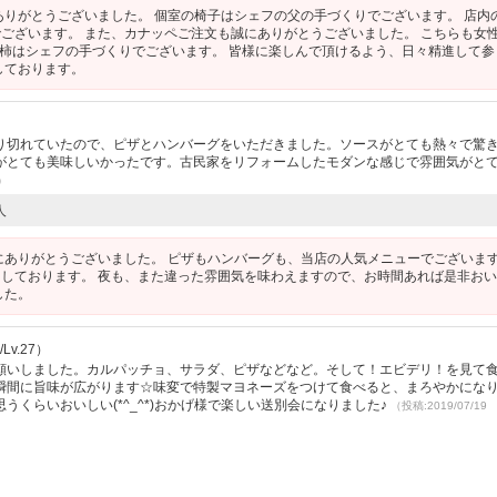
ありがとうございました。 個室の椅子はシェフの父の手づくりでございます。 店内
ございます。 また、カナッペご注文も誠にありがとうございました。 こちらも女
し柿はシェフの手づくりでございます。 皆様に楽しんで頂けるよう、日々精進して参
しております。
り切れていたので、ピザとハンバーグをいただきました。ソースがとても熱々で驚
がとても美味しいかったです。古民家をリフォームしたモダンな感じで雰囲気がと
7）
人
にありがとうございました。 ピザもハンバーグも、当店の人気メニューでございます
しております。 夜も、また違った雰囲気を味わえますので、お時間あれば是非お
した。
Lv.27）
願いしました。カルパッチョ、サラダ、ピザなどなど。そして！エビデリ！を見て
瞬間に旨味が広がります☆味変で特製マヨネーズをつけて食べると、まろやかにな
くらいおいしい(*^_^*)おかげ様で楽しい送別会になりました♪
（投稿:2019/07/1