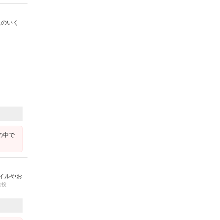
足のいく
の中で
イルやお
（投