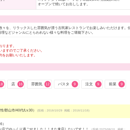
オーブンで焼いてお出しします。
数々を、リラックスした雰囲気が漂う古民家レストランでお楽しみいただけます。
ン料理などジャンルにとらわれない様々な料理をご堪能下さい。
おります。
いますのでご了承ください。
約をお願いいたします。
店
雰囲気
パスタ
注文
前菜
18
16
12
9
9
9
/郡山市/40代/Lv.30）
(投稿：2016/10/29 掲載：2016/11/16)
16）
お店でゆっくり過ごせました！！また来店したいです！！
（投稿:2025/08/10 掲載：