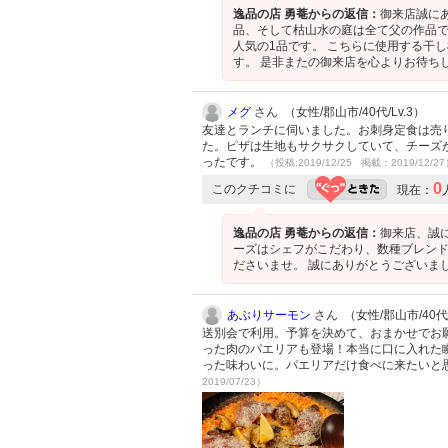
逸品の店 勇菴からの返信：
御来店誠に
品、そして枯山水の庭は全て父の作品で
人気の1品です。 こちらに使用する干
す。 是非またの御来店を心よりお待ち
メグ
さん （女性/郡山市/40代/Lv.3）
友達とランチに伺いました。お刺身定食は売
た。ピザは生地もサクサクしていて、チーズ
ったです。
（投稿:2019/12/25 掲載：2019/12/2
0
このクチコミに
現在：
逸品の店 勇菴からの返信：
御来店、誠
ーズはシェフがこだわり、数種ブレンド
ださいませ。 誠にありがとうございま
あぶりサーモン
さん （女性/郡山市/40代/
送別会で利用。予算を決めて、おまかせでお
った肉のパエリアも登場！本当に口に入れた
った味わいに。パエリアだけ食べに来たいと思う
2019/07/23）