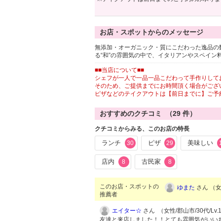
お店・スポットからのメッセージ
無添加・オーガニック・質にこだわった逸品の
る“和”の雰囲気の中で、イタリアンやスペイ
■■当店について■■
シェフが一人で一品一品こだわって手作りして
そのため、ご提供までにお時間頂く場合がござ
ピザなどのテイクアウトは【前日までに】ご予
おすすめのクチコミ （
29
件）
クチコミからみる、このお店の特長
ランチ
ピザ
美味しい
30
29
店内
古民家
8
8
このお店・スポットの
ゆまた
さん （女性
推薦者
エイター☆
さん （女性/郡山市/30代/Lv.
友達と来店しました！！とても雰囲気がいい