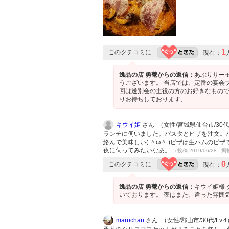
1
このクチコミに
現在：
逸品の店 勇菴からの返信：
あぶりサー
うございます。 当店では、定番の宴会
回は送別会の主役の方のお好きなもので
りお待ちしております、
キウイ姫
さん （女性/宮城県仙台市/30代/L
ランチに伺いました。パスタとピザを注文。
絡んで美味しい( ＾ω＾ )ピザは生ハムの
夜に伺ってみたいなあ。
（投稿:2019/06/28 掲
0
このクチコミに
現在：
逸品の店 勇菴からの返信：
キウイ姫様
いております。 夜はまた、違った雰囲
maruchan
さん （女性/郡山市/30代/Lv.4