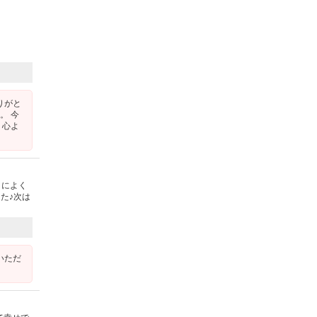
りがと
。 今
、心よ
タによく
た♪次は
いただ