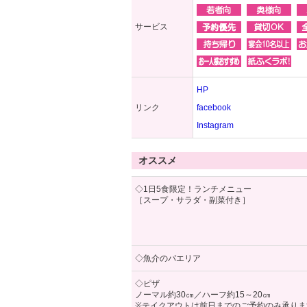
サービス
HP
リンク
facebook
Instagram
オススメ
◇1日5食限定！ランチメニュー
［スープ・サラダ・副菜付き］
◇魚介のパエリア
◇ピザ
ノーマル約30㎝／ハーフ約15～20㎝
※テイクアウトは前日までのご予約のみ承りま