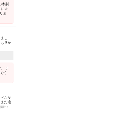
の木製
性に大
りま
きまし
ても良か
。 チ
いでく
食べたか
りまた違
9 掲載：