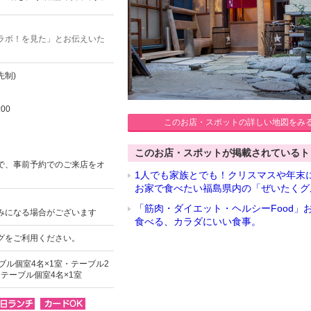
ラボ！を見た」とお伝えいた
先制)
00
このお店・スポットの詳しい地図をみ
このお店・スポットが掲載されているト
で、事前予約でのご来店をオ
1人でも家族とでも！クリスマスや年末
お家で食べたい福島県内の「ぜいたくグ
「筋肉・ダイエット・ヘルシーFood」
みになる場合がございます
食べる、カラダにいい食事。
グをご利用ください。
ブル個室4名×1室・テーブル2
・テーブル個室4名×1室