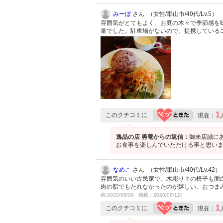
みーぼ
さん （女性/郡山市/40代/Lv.5）
雰囲気がとてもよく、お庭の木々で季節感を
量でした。駐車場がないので、提携している
1
このクチコミに
現在：
逸品の店 勇菴からの返信：
御来店誠に
お食事を楽しんでいただける事と思いま
なめこ
さん （女性/郡山市/40代/Lv.42）
雰囲気のいい古民家で、木彫り？の椅子も面白
肉の脂でもたれなかったのが嬉しい。おつま
稿:2020/08/09 掲載：2020/08/12）
1
このクチコミに
現在：