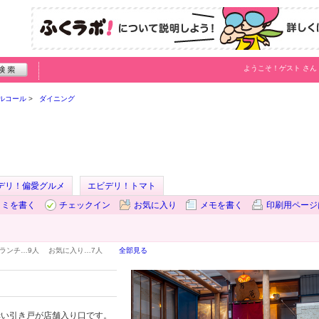
ようこそ！
ゲスト
さん
ルコール
ダイニング
デリ！偏愛グルメ
エビデリ！トマト
コミを書く
チェックイン
お気に入り
メモを書く
印刷用ページ
ランチ…
9人
お気に入り…
7人
全部見る
赤い引き戸が店舗入り口です。