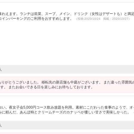
味わえます。ランチは前菜、スープ、メイン、ドリンク（女性はデザートも）と満
コインパーキングのご利用をおすすめします。
（投稿:2020/10/24 掲載：2020/10/27）
人
ありがとうございました。 移転先の新店舗も中庭がございます。 また違った雰囲気
す。 またお会いできる日を楽しみにお待ちしております。
い。夜女子会5,000円コース飲み放題を利用。素材にこだわった食事のようで、オ
みに頼んだ、あんぽ柿とクリームチーズのカナッペが優しい甘さで美味しかった。
人