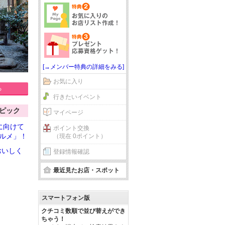
[→メンバー特典の詳細をみる]
お気に入り
る
行きたいイベント
ピック
マイページ
に向けて
ポイント交換
ルメ」！
（現在 0ポイント）
おいしく
登録情報確認
最近見たお店・スポット
スマートフォン版
クチコミ数順で並び替えができ
ちゃう！