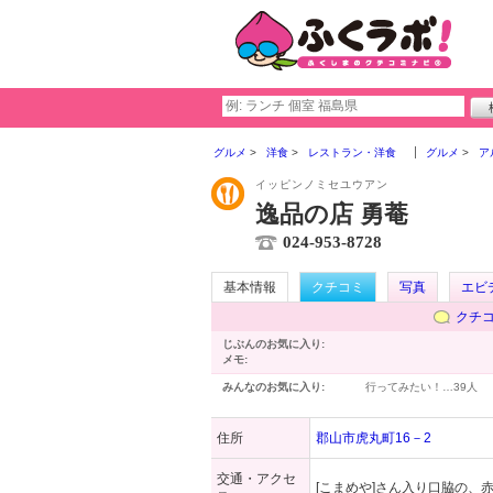
グルメ
洋食
レストラン・洋食
グルメ
ア
イッピンノミセユウアン
逸品の店 勇菴
024-953-8728
基本情報
クチコミ
写真
エビ
クチ
じぶんのお気に入り:
メモ:
みんなのお気に入り:
行ってみたい！…
39人
住所
郡山市虎丸町16－2
交通・アクセ
[こまめや]さん入り口脇の、