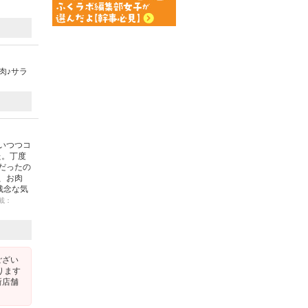
肉♪サラ
いつつコ
た。丁度
だったの
、お肉
残念な気
掲載：
ござい
ります
新店舗