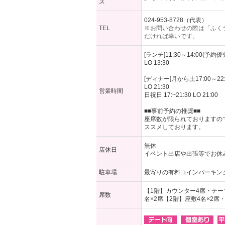
ス
024-953-8728（代表）
TEL
※お問い合わせの際は「ふく
だければ幸いです。
[ランチ]11:30～14:00(予約優
LO 13:30
[ディナー]月から土17:00～22:
LO 21:30
営業時間
日祝日 17:~21:30 LO 21:00
■■事前予約の推奨■■
座席数が限られておりますの
ススメしております。
無休
店休日
イベント出店や出張等でお休
駐車場
最寄りの有料コインパーキン
【1階】カウンター4席・テー
席数
名×2席【2階】座敷4名×2席