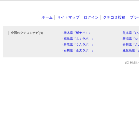
ホーム
サイトマップ
ログイン
クチコミ投稿
プラ
全国のクチコミナビ(R)
・栃木県「栃ナビ！」
・熊本県「ひ
・福島県「ふくラボ！」
・新潟県「な
・群馬県「ぐんラボ！」
・香川県「さ
・石川県「金沢ラボ！」
・鹿児島県「
(C) HitBit