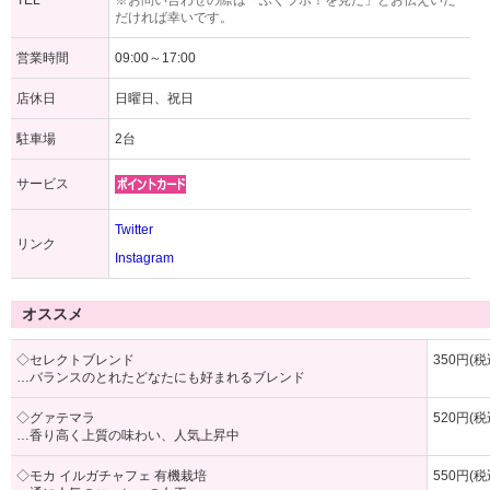
TEL
※お問い合わせの際は「ふくラボ！を見た」とお伝えいた
だければ幸いです。
営業時間
09:00～17:00
店休日
日曜日、祝日
駐車場
2台
サービス
Twitter
リンク
Instagram
オススメ
◇セレクトブレンド
350円(税込
…バランスのとれたどなたにも好まれるブレンド
◇グァテマラ
520円(税込
…香り高く上質の味わい、人気上昇中
◇モカ イルガチャフェ 有機栽培
550円(税込