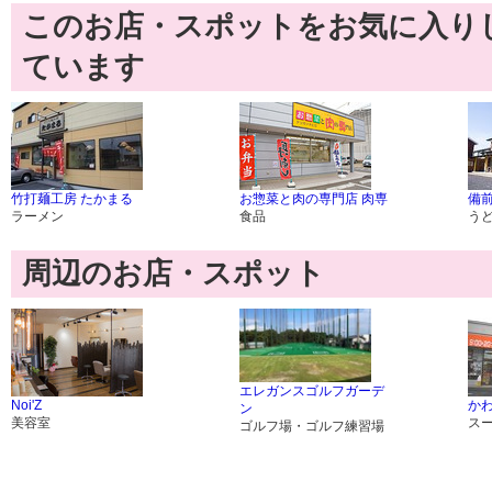
このお店・スポットをお気に入り
ています
竹打麺工房 たかまる
お惣菜と肉の専門店 肉専
備
ラーメン
食品
う
周辺のお店・スポット
エレガンスゴルフガーデ
Noi'Z
かわ
ン
美容室
ス
ゴルフ場・ゴルフ練習場