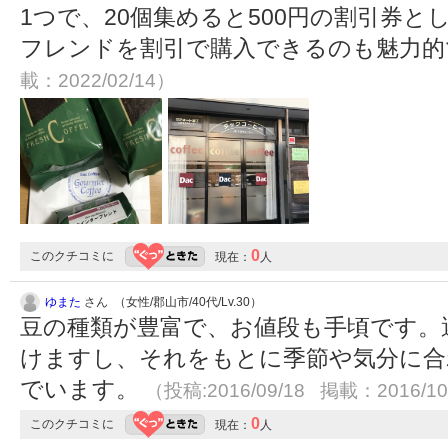
1つで、20個集めると500円の割引券
フレンドを割引で購入できるのも魅力
載：2022/02/14）
0
このクチコミに
現在：
人
ゆまた
さん （女性/郡山市/40代/Lv.30）
豆の種類が豊富で、お値段も手頃です。
けますし、それをもとに季節や気分に合
でいます。
（投稿:2016/09/18 掲載：2016/10
0
このクチコミに
現在：
人