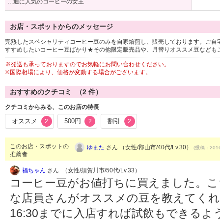
…通に人気のコーヒーの女王
お店・スポットからのメッセージ
完熟したスペシャリティコーヒー豆のみを自家焙煎し、販売しております。ご自
すすめしたいコーヒー豆ばかり★その他限定販売品や、月替りオススメ豆なども
※発送も承っておりますのでお気軽にお問い合わせください。
※国際相場により、価格が変動する場合がございます。
おすすめのクチコミ （
2
件）
クチコミからみる、このお店の特長
オススメ
500円
割引
2
2
2
このお店・スポットの
ゆまた
さん （女性/郡山市/40代/Lv.30）
(投稿：2016
推薦者
福ちゃん
さん （女性/須賀川市/50代/Lv.33）
コーヒー豆がお値打ちに買えました。こ
な店員さんがオススメの豆を教えてくれ
16:30までに入店すれば試飲もできるよ