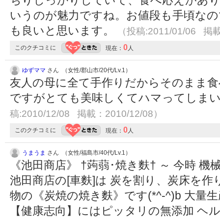
いうのが魅力ですね。お値段も手頃なの
も良いと思います。
（投稿:2011/01/06 掲載
0
このクチコミに
現在：
人
ゆずママ
さん （女性/郡山市/20代/Lv.1）
友人の母に全て手作りだからそのまま食
ですがとても美味しくてハマってしま
稿:2010/12/08 掲載：2010/12/08）
0
このクチコミに
現在：
人
うまうま
さん （女性/福島市/40代/Lv.1）
《池田商店》 †蒟蒻･焼き麩† ～ 今時 
池田商店の[車麩]は 炭を割り、炭床を作
物の《炭焼の焼き麩》です(*^-^)b 大
【健康志向】にはピッタリの無添加 ヘル