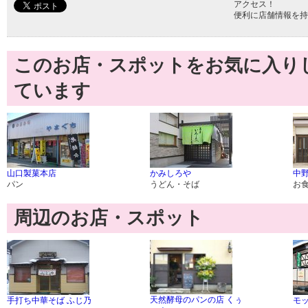
アクセス！
便利に店舗情報を持
このお店・スポットをお気に入り
ています
山口製菓本店
かみしろや
中
パン
うどん・そば
お
周辺のお店・スポット
天然酵母のパンの店 くぅ
手打ち中華そば ふじ乃
モ