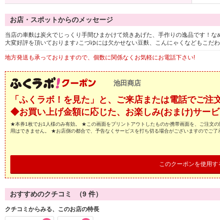
お店・スポットからのメッセージ
当店の車麩は炭火でじっくり手間ひまかけて焼きあげた、手作りの逸品です！な
大変好評を頂いております♪こづゆには欠かせない豆麩、こんにゃくなどもこだ
地方発送も承っておりますので、個数に関係なくお気軽にお電話下さい!
池田商店
「ふくラボ！を見た」と、ご来店または電話でご注
◆お買い上げ金額に応じた、お楽しみ(おまけ)サー
★本券1枚でお1人様のみ有効。 ★この画面をプリントアウトしたものか携帯画面を、ご注文の
用はできません。 ★お店側の都合で、予告なくサービスを打ち切る場合がございますのでご了
このクーポンを使用す
おすすめのクチコミ （
9
件）
クチコミからみる、このお店の特長