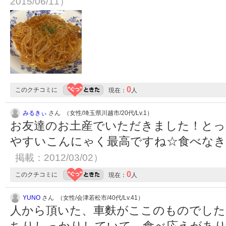
2015/06/11）
0
このクチコミに
現在：
人
みるきぃ
さん （女性/埼玉県川越市/20代/Lv.1）
お友達のお土産でいただきました！とっ
やすいこんにゃく最高ですね☆食べな
掲載：2012/03/02）
0
このクチコミに
現在：
人
YUNO
さん （女性/会津若松市/40代/Lv.41）
人から頂いた、車麩がここのものでした
ちりしっかりしていて、食べ応えがあり