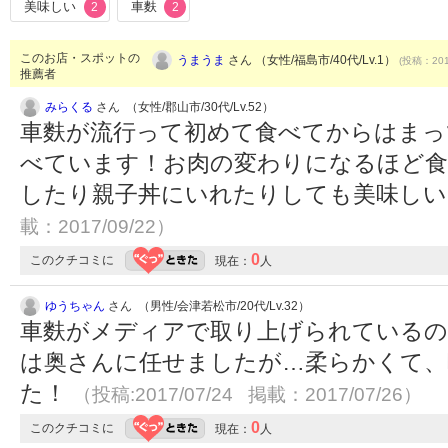
美味しい
車麩
2
2
このお店・スポットの
うまうま
さん （女性/福島市/40代/Lv.1）
(投稿：201
推薦者
みらくる
さん （女性/郡山市/30代/Lv.52）
車麩が流行って初めて食べてからはまっ
べています！お肉の変わりになるほど食
したり親子丼にいれたりしても美味し
載：2017/09/22）
0
このクチコミに
現在：
人
ゆうちゃん
さん （男性/会津若松市/20代/Lv.32）
車麩がメディアで取り上げられているの
は奥さんに任せましたが…柔らかくて
た！
（投稿:2017/07/24 掲載：2017/07/26）
0
このクチコミに
現在：
人