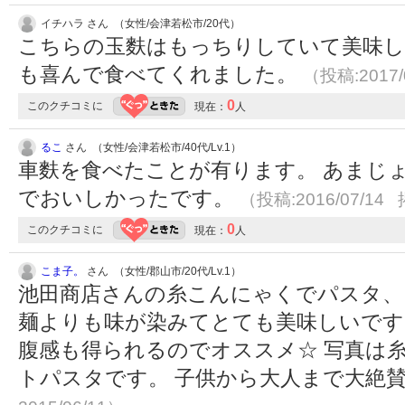
イチハラ さん （女性/会津若松市/20代）
こちらの玉麩はもっちりしていて美味し
も喜んで食べてくれました。
（投稿:2017/
0
このクチコミに
現在：
人
るこ
さん （女性/会津若松市/40代/Lv.1）
車麩を食べたことが有ります。 あまじ
でおいしかったです。
（投稿:2016/07/14 
0
このクチコミに
現在：
人
こま子。
さん （女性/郡山市/20代/Lv.1）
池田商店さんの糸こんにゃくでパスタ、
麺よりも味が染みてとても美味しいです
腹感も得られるのでオススメ☆ 写真は
トパスタです。 子供から大人まで大絶賛(*^