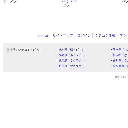
べくぅべ
ラーメン
パ
パン
ホーム
サイトマップ
ログイン
クチコミ投稿
プラ
全国のクチコミナビ(R)
・栃木県「栃ナビ！」
・熊本県「ひ
・福島県「ふくラボ！」
・新潟県「な
・群馬県「ぐんラボ！」
・香川県「さ
・石川県「金沢ラボ！」
・鹿児島県「
(C) HitBit