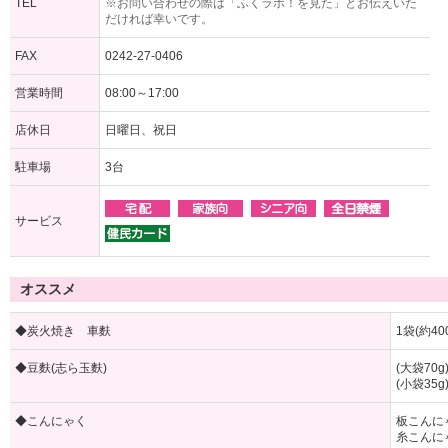
TEL
※お問い合わせの際は「ふくラボ！を見た」とお伝えいた
だければ幸いです。
FAX
0242-27-0406
営業時間
08:00～17:00
店休日
日曜日、祝日
駐車場
3台
サービス
オススメ
◆炭火焼き 車麩
1袋(約400
◆豆麩(志ら玉麩)
(大袋70g)
(小袋35g)
◆こんにゃく
板こんにゃく
糸こんにゃく