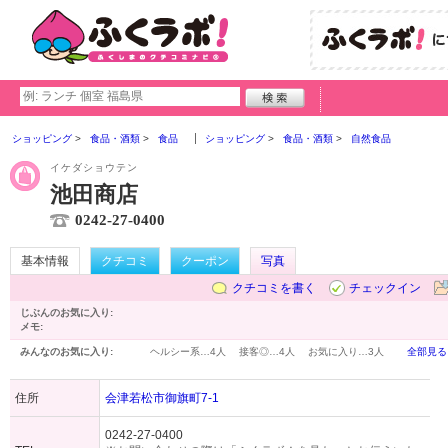
ショッピング
食品・酒類
食品
ショッピング
食品・酒類
自然食品
イケダショウテン
池田商店
0242-27-0400
基本情報
クチコミ
クーポン
写真
クチコミを書く
チェックイン
じぶんのお気に入り:
メモ:
みんなのお気に入り:
ヘルシー系…
4人
接客◎…
4人
お気に入り…
3人
全部見る
住所
会津若松市御旗町7-1
0242-27-0400