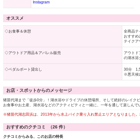
Instagram
オススメ
◇お食事＆休憩
全商品テ
おすすめ
テイクア
◇アウトドア用品＆アパレル販売
アウトド
の湖水浴
◇ペダルボート貸出し
30分 1,
※悪天候
お店・スポットからのメッセージ
猪苗代湖まで「徒歩0分」！湖水浴やドライブの休憩場所、そして絶好のレイク
お食事やお土産、湖水浴などのアクティビティと一緒に、一年を通して楽しんで
※猪苗代湖志田浜は、2013年から水上バイク乗り入れ禁止エリアとなりました
おすすめのクチコミ （
26
件）
クチコミからみる、このお店の特長