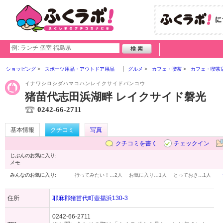
ショッピング
スポーツ用品・アウトドア用品
グルメ
カフェ・喫茶
カフェ・喫茶
イナワシロシダハマコハンレイクサイドバンコウ
猪苗代志田浜湖畔 レイクサイド磐光
0242-66-2711
基本情報
クチコミ
写真
クチコミを書く
チェックイン
じぶんのお気に入り:
メモ:
みんなのお気に入り:
行ってみたい！…
2人
お気に入り…
1人
とっておき…
1人
住所
耶麻郡猪苗代町壺揚浜130-3
0242-66-2711