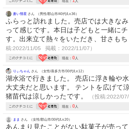
1
このクチコミに
現在：
人
蒼い彗星
さん （男性/郡山市/40代/Lv.36）
ふらっと訪れました。売店では大きなみ
って感じです。本日は子どもと一緒にチ
す。出来立て熱々をいただき、甘さも
稿:2022/11/05 掲載：2022/11/07）
0
このクチコミに
現在：
人
りぃちゃん
さん （女性/喜多方市/30代/Lv.12）
湖水浴で行きました。 売店に浮き輪や
大丈夫だと思います。 テントを広げて
猪苗代は涼しかったです。
（投稿:2022/07
0
このクチコミに
現在：
人
まま
さん （女性/郡山市/30代/Lv.20）
あんまり見たことがない駄菓子が売って