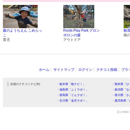
森のようちえん こめらっ
Roots Play Park グロン
観
こ
ボロンの森
桜
育児
アウトドア
ホーム
サイトマップ
ログイン
クチコミ投稿
プラ
全国のクチコミナビ(R)
・栃木県「栃ナビ！」
・熊本県「ひ
・福島県「ふくラボ！」
・新潟県「な
・群馬県「ぐんラボ！」
・香川県「さ
・石川県「金沢ラボ！」
・鹿児島県「
(C) HitBit