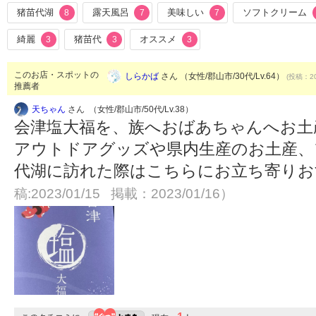
猪苗代湖
露天風呂
美味しい
ソフトクリーム
8
7
7
綺麗
猪苗代
オススメ
3
3
3
このお店・スポットの
しらかば
さん （女性/郡山市/30代/Lv.64）
(投稿：20
推薦者
天ちゃん
さん （女性/郡山市/50代/Lv.38）
会津塩大福を、族へおばあちゃんへお土
アウトドアグッズや県内生産のお土産、
代湖に訪れた際はこちらにお立ち寄り
稿:2023/01/15 掲載：2023/01/16）