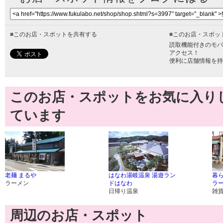
■
このお店・スポットを共有する
■
このお店・スポッ
読取機能付きのモバ
アクセス！
便利に店舗情報を持
このお店・スポットをお気に入り
ています
老麺 まるや
はなわ湯岐温泉 湯遊ラン
暮ら
ラーメン
ドはなわ
ラ
日帰り温泉
雑
周辺のお店・スポット