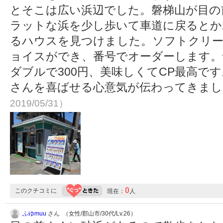
とそこは広い浜辺でした。磐梯山が目の
ラットな浜を少し歩いて車道に戻るとか
るハウスを見つけました。ソフトクリー
ョイスができ、番号でオーダーします。
ダブルで300円、美味しくてCP最高で
さんを喜ばせる心意気が伝わってきま
2019/05/31）
0
このクチコミに
現在：
人
ふゆmuu
さん （女性/郡山市/30代/Lv.26）