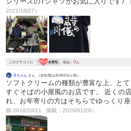
シリーズのTシャツがお気に入りです♪
（
2021/10/27）
0
このクチコミに
現在：
人
天ちゃん
さん （女性/郡山市/40代/Lv.38）
ソフトクリームの種類が豊富な上、とて
すぐそばの小屋風のお店です。 近くの
れ、お年寄りの方はそちらでゆっくり
稿:2018/10/11 掲載：2020/01/29）