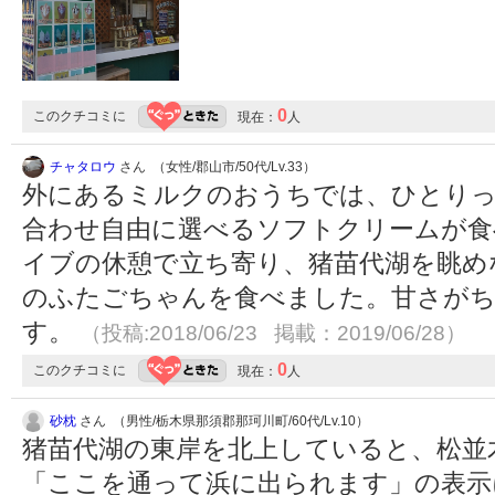
0
このクチコミに
現在：
人
チャタロウ
さん （女性/郡山市/50代/Lv.33）
外にあるミルクのおうちでは、ひとりっ
合わせ自由に選べるソフトクリームが食
イブの休憩で立ち寄り、猪苗代湖を眺め
のふたごちゃんを食べました。甘さが
す。
（投稿:2018/06/23 掲載：2019/06/28）
0
このクチコミに
現在：
人
砂枕
さん （男性/栃木県那須郡那珂川町/60代/Lv.10）
猪苗代湖の東岸を北上していると、松並
「ここを通って浜に出られます」の表示