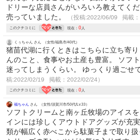
ドリーな店員さんがいろいろ教えてくだ
売っていました。
（投稿:2022/06/09 掲載：2
0
このクチコミに
現在：
人
くぅちゃん さん （女性/福島市/40代）
猪苗代湖に行くときはこちらに立ち寄り
んのこと、食事やお土産も豊富。 ソフ
迷ってしまうくらい。 ゆっくり過ごせ
稿:2022/02/19 掲載：2022/02/24）
0
このクチコミに
現在：
人
福ちゃん
さん （女性/須賀川市/50代/Lv.33）
ソフトクリームと南ヶ丘牧場のアイスを
インには珍しくアウトドアグッズが充実
類が幅広く赤べこから駄菓子まで取り扱