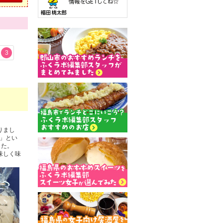
3
りまし
」とい
した。
味しく味