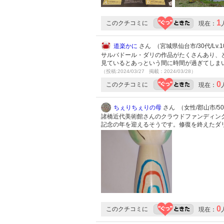
1
このクチコミに
現在：
道楽かに
さん （宮城県仙台市/30代/Lv.1
サルバドール・ダリの作品がたくさんあり、
見ているとあっという間に時間が過ぎてしま
（投稿:2024/03/27 掲載：2024/03/28）
0
このクチコミに
現在：
ちぇりちぇりの母
さん （女性/郡山市/50代
諸橋近代美術館さんのクラウドファンディン
記念の年を迎えるそうです。修復を終えたダ
0
このクチコミに
現在：