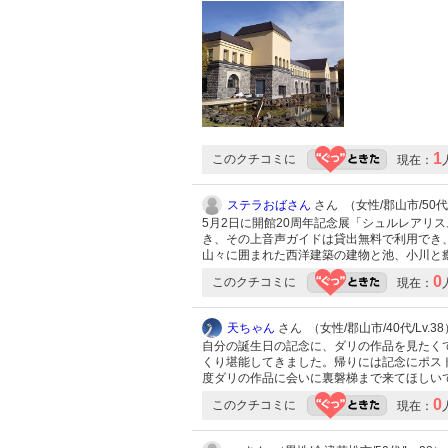
1
このクチコミに
現在：
ステラおばさん
さん （女性/郡山市/50代/
5月2日に開館20周年記念展「シュルレアリ
き、その上音声ガイドは貸出無料で利用でき
山々に囲まれた西洋建築の建物と池、小川と
0
このクチコミに
現在：
天ちゃん
さん （女性/郡山市/40代/Lv.38
自分の誕生日の記念に、ダリの作品を見たく
くり堪能してきました。帰りには記念にポスト
度ダリの作品に会いに裏磐梯まで来てほしい
0
このクチコミに
現在：