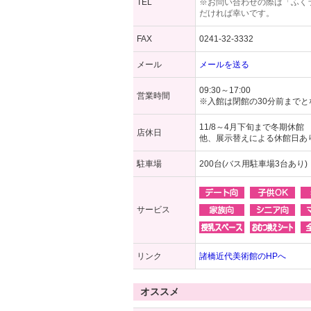
TEL
※お問い合わせの際は「ふく
だければ幸いです。
FAX
0241-32-3332
メール
メールを送る
09:30～17:00
営業時間
※入館は閉館の30分前までと
11/8～4月下旬まで冬期休館
店休日
他、展示替えによる休館日あ
駐車場
200台(バス用駐車場3台あり)
サービス
リンク
諸橋近代美術館のHPへ
オススメ