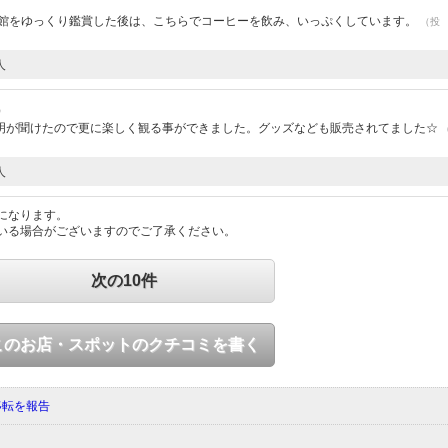
術館をゆっくり鑑賞した後は、こちらでコーヒーを飲み、いっぷくしています。
（投
人
）
明が聞けたので更に楽しく観る事ができました。グッズなども販売されてました☆
人
になります。
いる場合がございますのでご了承ください。
次の10件
このお店・スポットのクチコミを書く
移転を報告