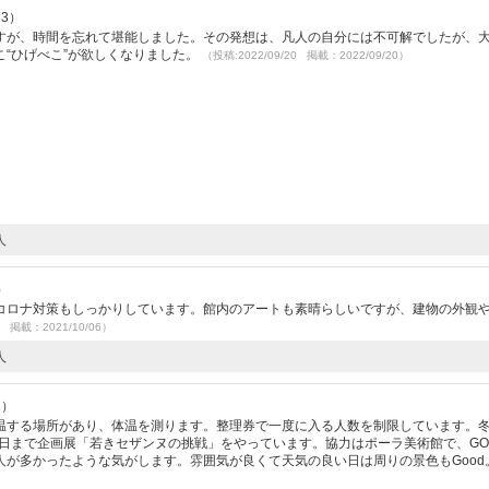
33）
すが、時間を忘れて堪能しました。その発想は、凡人の自分には不可解でしたが、
“ひげべこ”が欲しくなりました。
（投稿:2022/09/20 掲載：2022/09/20）
人
）
コロナ対策もしっかりしています。館内のアートも素晴らしいですが、建物の外観
5 掲載：2021/10/06）
人
2）
温する場所があり、体温を測ります。整理券で一度に入る人数を制限しています。
9日まで企画展「若きセザンヌの挑戦」をやっています。協力はポーラ美術館で、GO
人が多かったような気がします。雰囲気が良くて天気の良い日は周りの景色もGood