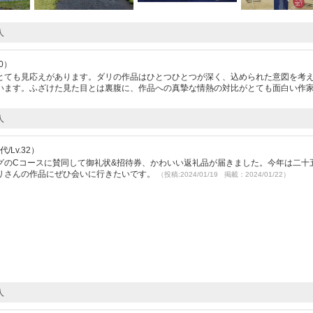
人
0）
とても見応えがあります。ダリの作品はひとつひとつが深く、込められた意図を考
います。ふざけた見た目とは裏腹に、作品への真摯な情熱の対比がとても面白い作
人
/Lv.32）
グのCコースに賛同して御礼状&招待券、かわいい返礼品が届きました。今年は二十
リさんの作品にぜひ会いに行きたいです。
（投稿:2024/01/19 掲載：2024/01/22）
人