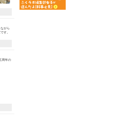
えながら
家です。
五周年の