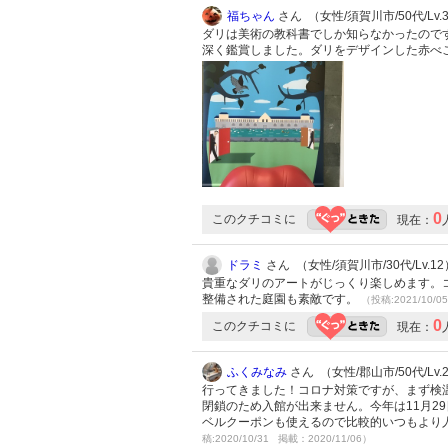
福ちゃん
さん （女性/須賀川市/50代/Lv.
ダリは美術の教科書でしか知らなかったので
深く鑑賞しました。ダリをデザインした赤べこ
0
このクチコミに
現在：
ドラミ
さん （女性/須賀川市/30代/Lv.12
貴重なダリのアートがじっくり楽しめます。
整備された庭園も素敵です。
（投稿:2021/10/0
0
このクチコミに
現在：
ふくみなみ
さん （女性/郡山市/50代/Lv.
行ってきました！コロナ対策ですが、まず検
閉鎖のため入館が出来ません。今年は11月2
ベルクーポンも使えるので比較的いつもより
稿:2020/10/31 掲載：2020/11/06）