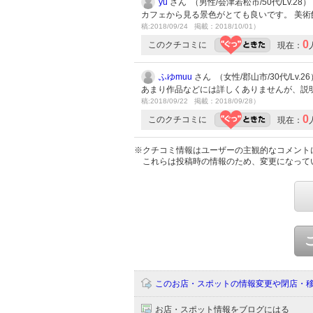
yu
さん （男性/会津若松市/50代/Lv.28）
カフェから見る景色がとても良いです。 美
稿:2018/09/24 掲載：2018/10/01）
0
このクチコミに
現在：
ふゆmuu
さん （女性/郡山市/30代/Lv.26
あまり作品などには詳しくありませんが、説
稿:2018/09/22 掲載：2018/09/28）
0
このクチコミに
現在：
※クチコミ情報はユーザーの主観的なコメント
これらは投稿時の情報のため、変更になって
このお店・スポットの情報変更や閉店・
お店・スポット情報をブログにはる