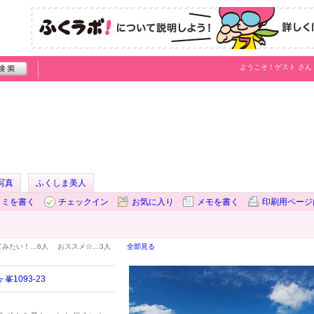
ようこそ！
ゲスト
さん
写真
ふくしま美人
コミを書く
チェックイン
お気に入り
メモを書く
印刷用ページ
てみたい！…
6人
おススメ☆…
3人
全部見る
1093-23