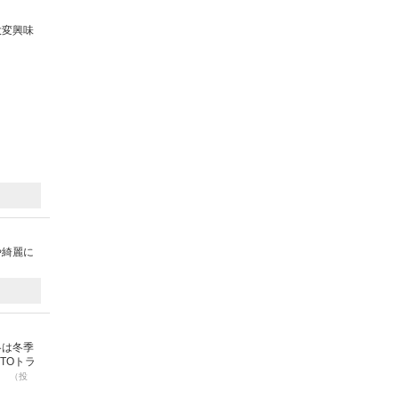
大変興味
や綺麗に
冬は冬季
TOトラ
。
（投