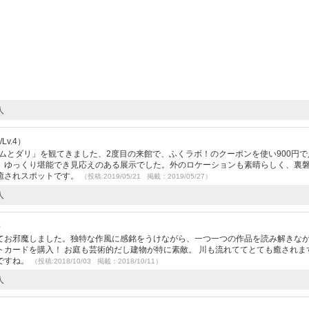
人
Lv.4）
スムとダリ」を観てきました、2度目の来館で、ふくラボ！のクーポンを使い900円で
、ゆっくり堪能でき見応えのある展示でした。外のロケーションも素晴らしく、裏
癒されスポットです。
（投稿:2019/05/21 掲載：2019/05/27）
人
）
てお邪魔しました。独特な作風に感銘をうけながら、一つ一つの作品を読み解きな
カードを購入！ お庭も芸術的だし建物が特に素敵。 川も流れててとても癒されま
ですね。
（投稿:2018/10/03 掲載：2018/10/11）
人