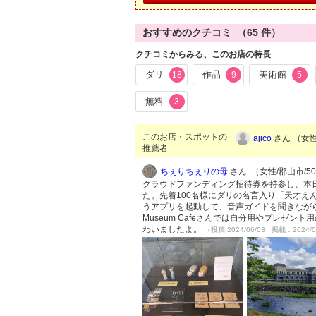
おすすめのクチコミ （
65
件）
クチコミからみる、このお店の特長
ダリ
作品
美術館
18
9
5
無料
3
このお店・スポットの
ajico
さん （女性/
推薦者
ちぇりちぇりの母
さん （女性/郡山市/50代
クラウドファンディング招待券を持参し、本日
た。先着100名様にダリの名言入り「天才
うアプリを起動して、音声ガイドを聞きなが
Museum Cafeさんでは自分用やプレゼ
わいましたよ。
（投稿:2024/06/03 掲載：2024/0