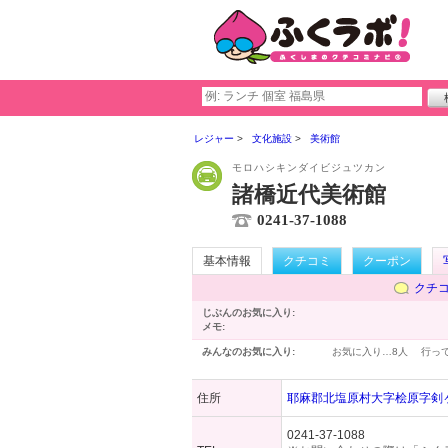
レジャー
文化施設
美術館
モロハシキンダイビジュツカン
諸橋近代美術館
0241-37-1088
基本情報
クチコミ
クーポン
クチ
じぶんのお気に入り:
メモ:
みんなのお気に入り:
お気に入り…
8人
行っ
住所
耶麻郡北塩原村大字桧原字剣ヶ峯
0241-37-1088