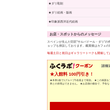
★ダリ彫刻
★ダリ絵画・版画
★印象派西洋近代絵画
お店・スポットからのメッセージ
スペインが生んだ巨匠"サルバドール・ダリ"
ョップも併設しております。鑑賞後はカフェの
毎週土日と祝日はギャラリートークも開催して
諸橋
★入館料 100円引き！
★本券1枚で1グループ5名様まで有効。 ★この画面
券との併用はできません。 ★お店側の都合で、予告