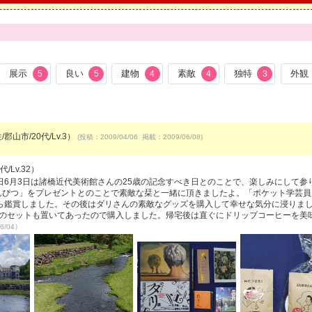
展示
良い
建物
素敵
独特
外観
5
5
4
4
3
郡山市/20代/Lv.3）
(投稿：2009/04/06 掲載：2009/06/08)
/Lv.32）
6月3日は諸橋近代美術館さんの25歳の記念すべき日とのことで、楽しみにして参
えんぴつ」をプレゼントとのことで素敵な栞と一緒に頂きましたよ。「ポケット学芸員
ら鑑賞しました。その後はダリさんの素敵なグッズを購入して幸せな気分に浸りま
ント用のセットも置いてあったので購入しました。帰宅後は直ぐにドリップコーヒーを美
6/04）